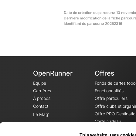
Date de création du parcours: 13 novemb
Dernière modification de la fiche parcours
Identifiant du parcours: 20252316
OpenRunner
Offres
Equipe
Fonds de cartes top
Carrières
Fonctionnalités
À propos
Offre particuliers
Contact
Offre clubs et organi
Offre PRO Destinatio
Le Mag'
Carte cadeau
This website uses cookie