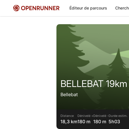
Éditeur de parcours
Cherch
BELLEBAT 19km
Bellebat
Distance
Dénivelé +
Dénivelé -
Durée estim.
18,3 km
180 m
180 m
5h03