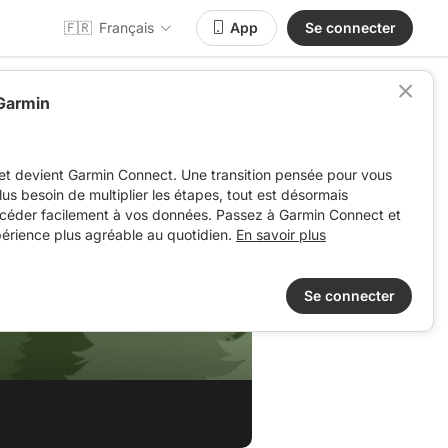
🇫🇷
Français
App
Se connecter
 Garmin
et devient Garmin Connect. Une transition pensée pour vous
 plus besoin de multiplier les étapes, tout est désormais
ccéder facilement à vos données. Passez à Garmin Connect et
périence plus agréable au quotidien.
En savoir plus
Se connecter