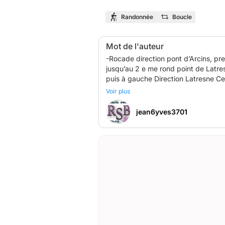
Randonnée
Boucle
Mot de l'auteur
-Rocade direction pont d’Arcins, pre
jusqu’au 2 e me rond point de Latre
puis à gauche Direction Latresne C
Au rond point suivant prendre à dr
Voir plus
continuer sur la D240 jusqu’à Creon
A Creon traverser le village puis d
jean6yves3701
Depuis La sauve compter 9 à 10km e
En arrivant à droite vous avez la mai