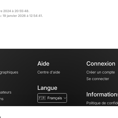
re 2024 à 20:55:48.
: 19 janvier 2026 à 12:54:41.
Aide
Connexion
ographiques
Centre d'aide
Créer un compte
Se connecter
Langue
sateurs
Information
🇫🇷
Français
ns
Politique de confide
CGV
CGU
s