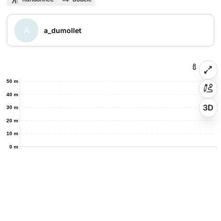
A
a_dumollet
50 m
40 m
3D
30 m
20 m
10 m
0 m