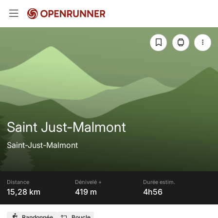
Saint Just-Malmont
Saint-Just-Malmont
Distance
Dénivelé +
Durée estim.
15,28 km
419 m
4h56
Randonnée
Boucle