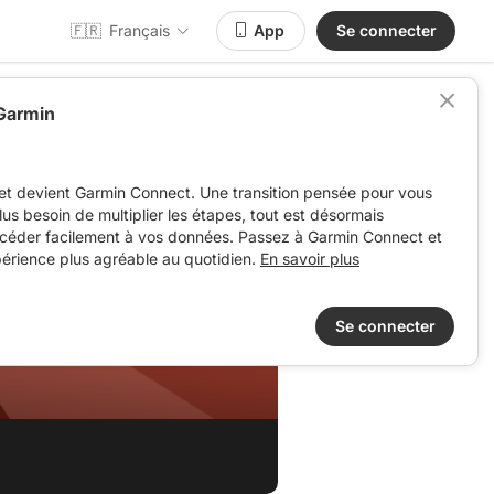
🇫🇷
Français
App
Se connecter
 Garmin
et devient Garmin Connect. Une transition pensée pour vous
 plus besoin de multiplier les étapes, tout est désormais
ccéder facilement à vos données. Passez à Garmin Connect et
périence plus agréable au quotidien.
En savoir plus
Se connecter