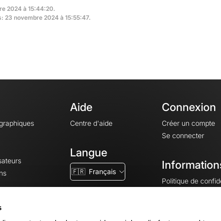
re 2024 à 15:44:20.
rs: 23 novembre 2024 à 15:55:47.
Aide
Connexion
ographiques
Centre d'aide
Créer un compte
Se connecter
Langue
sateurs
Information
🇫🇷
Français
ns
Politique de confide
CGV
CGU
s
Mentions légales