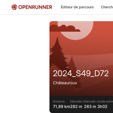
Éditeur de parcours
Cherch
2024_S49_D72
Châteauroux
Distance
Dénivelé +
Dénivelé -
Durée estim
71,89 km
282 m
283 m
3h02