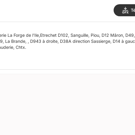
T
Douces, VO (à
49, La Brande, , D943 à droite, D38A direction Sassierge, D14 à gau