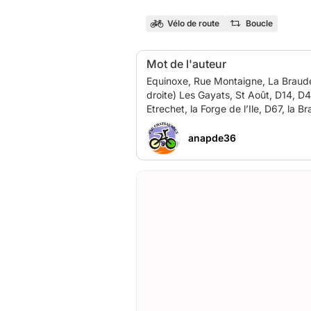
Vélo de route
Boucle
Mot de l'auteur
Equinoxe, Rue Montaigne, La Brauderie La Forge de l’Ile,Etrechet D102, Sanguille, Piou, D12 Mâron, D49, Ambrault, Les Gdes 
droite) Les Gayats, St Août, D14, D
anapde36