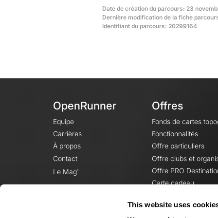
Date de création du parcours: 23 novemb
Dernière modification de la fiche parcou
Identifiant du parcours: 20299164
OpenRunner
Offres
Equipe
Fonds de cartes top
Carrières
Fonctionnalités
À propos
Offre particuliers
Contact
Offre clubs et organi
Offre PRO Destinatio
Le Mag'
Carte cadeau
This website uses cookie