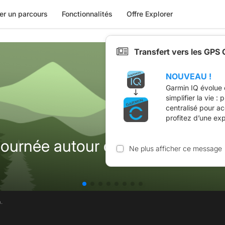
er un parcours
Fonctionnalités
Offre Explorer
Transfert vers les GPS
NOUVEAU !
Garmin IQ évolue 
simplifier la vie :
centralisé pour a
profitez d’une ex
journée autour du lac de Mývatn
Ne plus afficher ce message
.