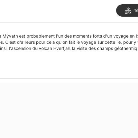
T
e Mývatn est probablement l'un des moments forts d'un voyage en Is
C'est d'ailleurs pour cela qu'on fait le voyage sur cette ile, pour y v
insi, l'ascension du volcan Hverfjall, la visite des champs géothermiq
Leirhnjúkur vous rendront cette journée inoubliable.
tinéraire, n'hésitez pas à lire l'article de mon blog en téléchargeant le