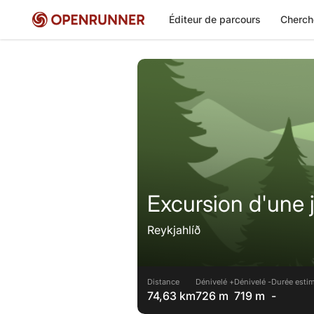
Éditeur de parcours
Cherch
Excursion d'une 
Reykjahlíð
Distance
Dénivelé +
Dénivelé -
Durée estim
74,63 km
726 m
719 m
-