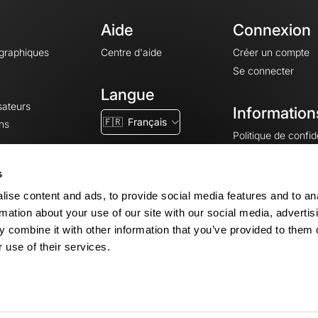
Aide
Connexion
ographiques
Centre d'aide
Créer un compte
Se connecter
Langue
sateurs
Information
🇫🇷
Français
ns
Politique de confide
CGV
CGU
s
Mentions légales
ise content and ads, to provide social media features and to an
Paramètres des co
rmation about your use of our site with our social media, advertis
 combine it with other information that you’ve provided to them o
 use of their services.
© 2026 OpenRunner - Version 7.31.3