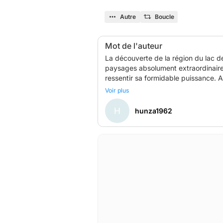
Autre
Boucle
Mot de l'auteur
La découverte de la région du lac d
paysages absolument extraordinaires. 
ressentir sa formidable puissance. A
randonnée dans le champ de lave du 
Voir plus
Pour tous les détails concernant cet i
H
hunza1962