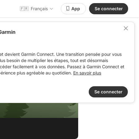
🇫🇷
Français
App
Se connecter
 Garmin
et devient Garmin Connect. Une transition pensée pour vous
 plus besoin de multiplier les étapes, tout est désormais
ccéder facilement à vos données. Passez à Garmin Connect et
périence plus agréable au quotidien.
En savoir plus
Se connecter