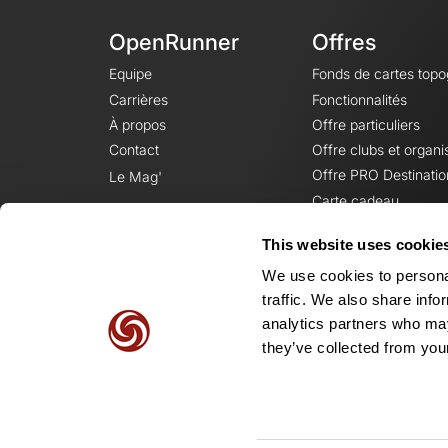
OpenRunner
Offres
Equipe
Fonds de cartes top
Carrières
Fonctionnalités
À propos
Offre particuliers
Contact
Offre clubs et organi
Offre PRO Destinatio
Le Mag'
Carte cadeau
This website uses cookie
We use cookies to personal
traffic. We also share info
analytics partners who may
they’ve collected from your