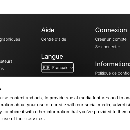
Aide
Connexion
ographiques
Centre d'aide
Créer un compte
Se connecter
Langue
sateurs
Information
🇫🇷
Français
ns
Politique de confide
CGV
CGU
s
Mentions légales
ise content and ads, to provide social media features and to an
Paramètres des co
rmation about your use of our site with our social media, advertis
 combine it with other information that you’ve provided to them o
 use of their services.