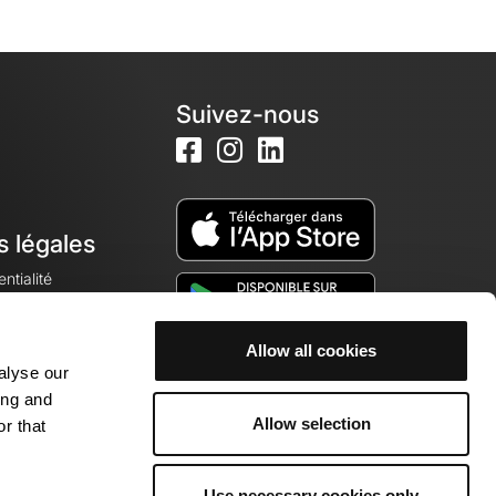
Suivez-nous
s légales
ntialité
Allow all cookies
alyse our
okies
ing and
Allow selection
r that
Use necessary cookies only