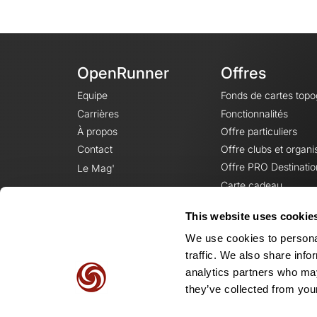
OpenRunner
Offres
Equipe
Fonds de cartes top
Carrières
Fonctionnalités
À propos
Offre particuliers
Contact
Offre clubs et organi
Offre PRO Destinatio
Le Mag'
Carte cadeau
This website uses cookie
We use cookies to personal
traffic. We also share info
analytics partners who may
they’ve collected from your