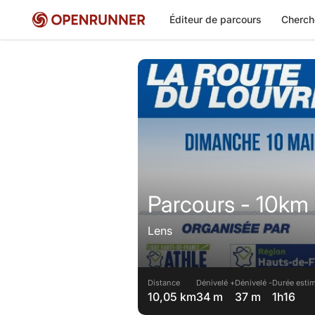
Éditeur de parcours
Cherch
Parcours - 10km
Lens
Distance
Dénivelé +
Dénivelé -
Durée estim
10,05 km
34 m
37 m
1h16