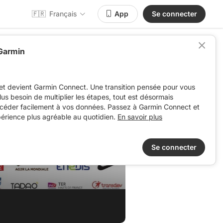
🇫🇷
Français
App
Se connecter
 Garmin
et devient Garmin Connect. Une transition pensée pour vous
 plus besoin de multiplier les étapes, tout est désormais
ccéder facilement à vos données. Passez à Garmin Connect et
périence plus agréable au quotidien.
En savoir plus
Se connecter