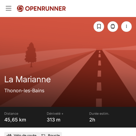
La Marianne
Thonon-les-Bains
Distance
Dénivelé +
Durée estim.
45,65 km
313 m
2h
Vélo de route
Boucle