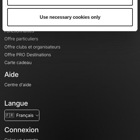
Le Mag'
Offres
Use necessary cookies only
Fonds de cartes topographiques
Fonctionnalités
Offre particuliers
Offre clubs et organisateurs
Offre PRO Destinations
Carte cadeau
Aide
Centre d'aide
Langue
🇫🇷
Français
Connexion
Créer un compte