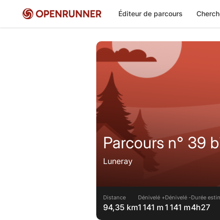
Éditeur de parcours
Cherch
Parcours n° 39 b
Luneray
Distance
Dénivelé +
Dénivelé -
Durée esti
94,35 km
1 141 m
1 141 m
4h27