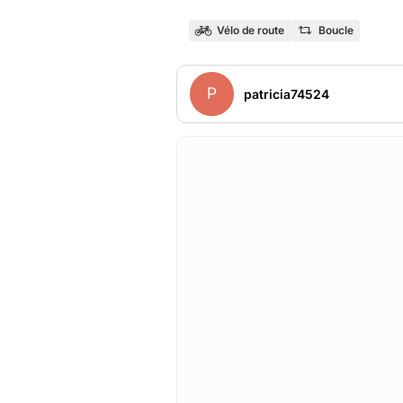
Vélo de route
Boucle
P
patricia74524