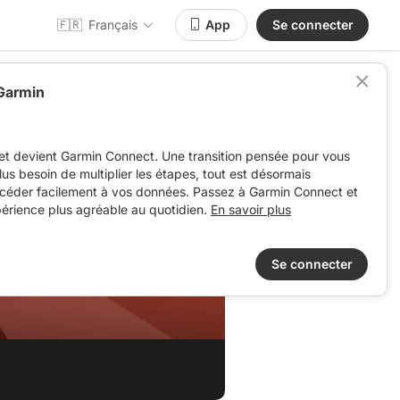
🇫🇷
Français
App
Se connecter
 Garmin
et devient Garmin Connect. Une transition pensée pour vous
 plus besoin de multiplier les étapes, tout est désormais
ccéder facilement à vos données. Passez à Garmin Connect et
périence plus agréable au quotidien.
En savoir plus
Se connecter