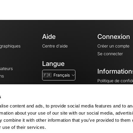
Aide
Connexion
ographiques
Centre d'aide
Créer un compte
Se connecter
Langue
sateurs
Information
🇫🇷
Français
ns
Politique de confide
CGV
CGU
s
Mentions légales
ise content and ads, to provide social media features and to an
Paramètres des co
rmation about your use of our site with our social media, advertis
 combine it with other information that you’ve provided to them o
 use of their services.