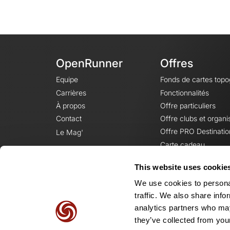
OpenRunner
Offres
Equipe
Fonds de cartes top
Carrières
Fonctionnalités
À propos
Offre particuliers
Contact
Offre clubs et organi
Offre PRO Destinatio
Le Mag'
Carte cadeau
This website uses cookie
We use cookies to personal
traffic. We also share info
analytics partners who may
they’ve collected from your