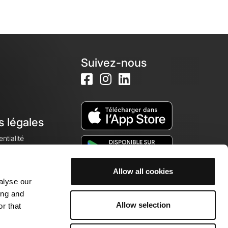
Suivez-nous
s légales
ntialité
Allow all cookies
alyse our
okies
ing and
Allow selection
r that