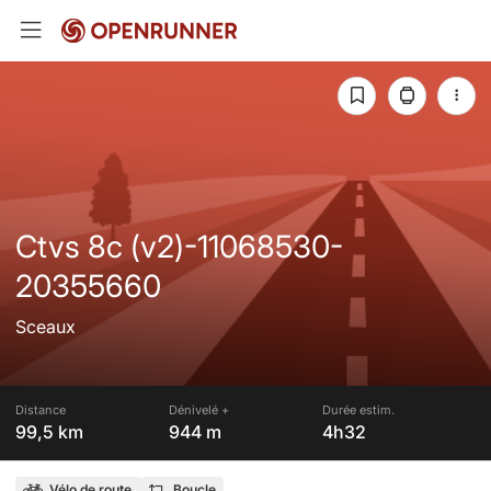
Ctvs 8c (v2)-11068530-
20355660
Sceaux
Distance
Dénivelé +
Durée estim.
99,5 km
944 m
4h32
Vélo de route
Boucle