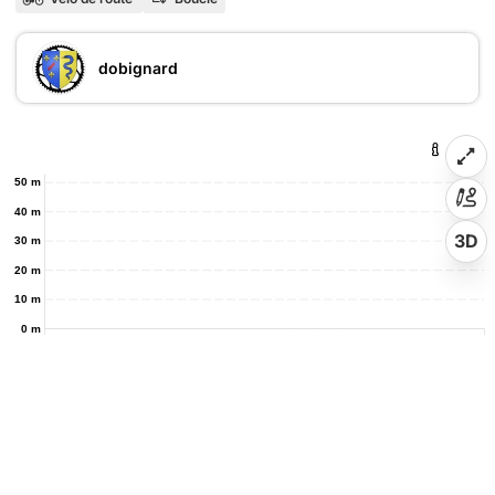
dobignard
50 m
40 m
3D
30 m
20 m
10 m
0 m