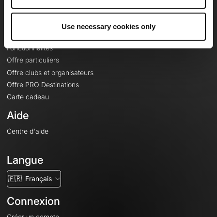
Le Mag'
Offres
Use necessary cookies only
Fonds de cartes topographiques
Fonctionnalités
Offre particuliers
Offre clubs et organisateurs
Offre PRO Destinations
Carte cadeau
Aide
Centre d'aide
Langue
🇫🇷
Français
Connexion
Créer un compte