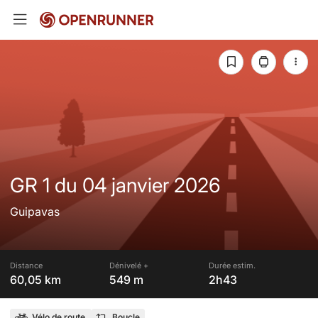
GR 1 du 04 janvier 2026
Guipavas
Distance
Dénivelé +
Durée estim.
60,05 km
549 m
2h43
Vélo de route
Boucle