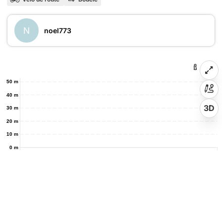
N
noel773
50 m
40 m
3D
30 m
20 m
10 m
0 m