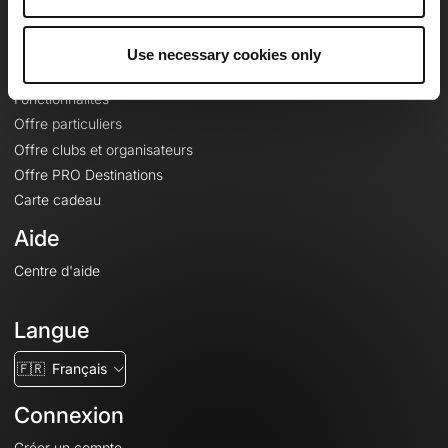
Le Mag'
Offres
Use necessary cookies only
Fonds de cartes topographiques
Fonctionnalités
Offre particuliers
Offre clubs et organisateurs
Offre PRO Destinations
Carte cadeau
Aide
Centre d'aide
Langue
🇫🇷
Français
Connexion
Créer un compte