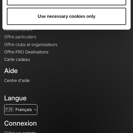
Le Mag'
Offres
Use necessary cookies only
Fonds de cartes topographiques
Fonctionnalités
Offre particuliers
Offre clubs et organisateurs
Offre PRO Destinations
Carte cadeau
Aide
Centre d'aide
Langue
🇫🇷
Français
Connexion
Créer un compte