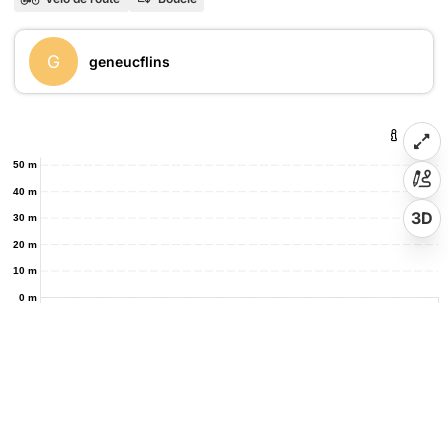
G
geneucflins
50 m
40 m
3D
30 m
20 m
10 m
0 m