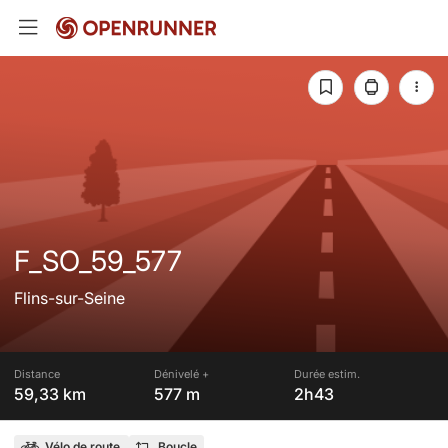
F_SO_59_577
Flins-sur-Seine
Distance
Dénivelé +
Durée estim.
59,33 km
577 m
2h43
Vélo de route
Boucle