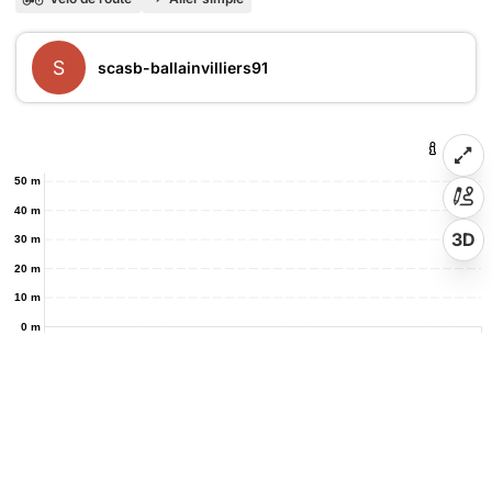
S
scasb-ballainvilliers91
50 m
40 m
3D
30 m
20 m
10 m
0 m