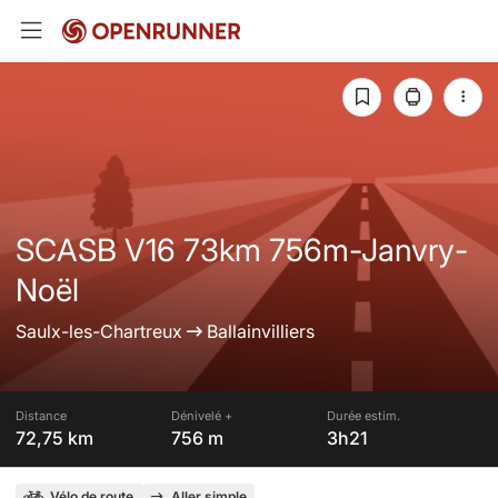
SCASB V16 73km 756m-Janvry-
Noël
Saulx-les-Chartreux
Ballainvilliers
Distance
Dénivelé +
Durée estim.
72,75 km
756 m
3h21
Vélo de route
Aller simple