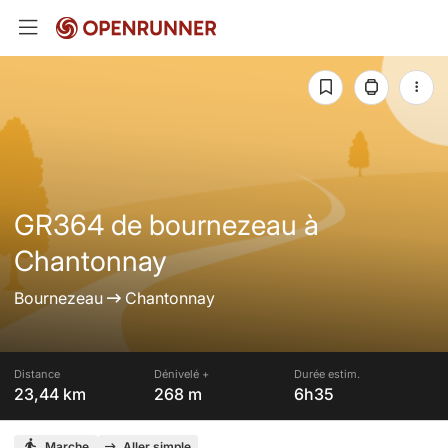
GR364 de bournezeau à
Chantonnay
Bournezeau
Chantonnay
Distance
Dénivelé +
Durée estim.
23,44 km
268 m
6h35
Marche
Aller simple