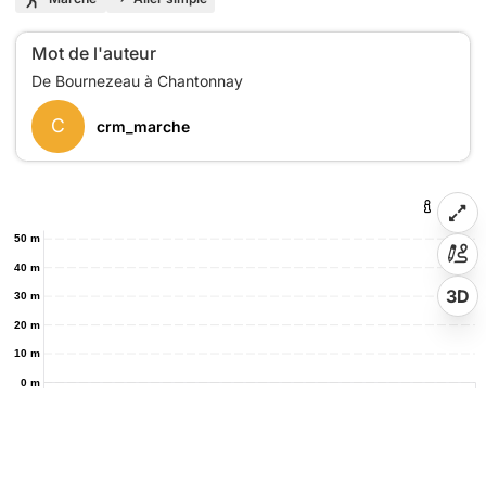
Mot de l'auteur
C
crm_marche
50 m
40 m
3D
30 m
20 m
10 m
0 m