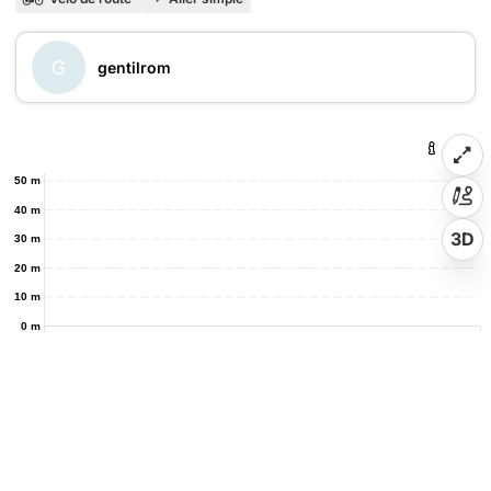
G
gentilrom
50 m
40 m
3D
30 m
20 m
10 m
0 m