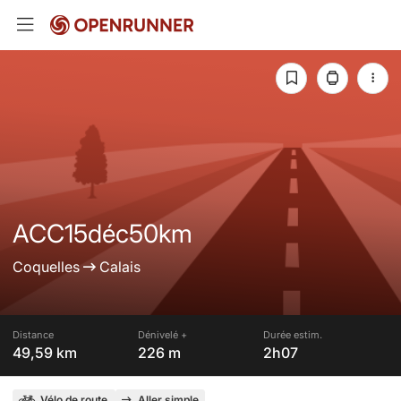
ACC15déc50km
Coquelles
Calais
Distance
Dénivelé +
Durée estim.
49,59 km
226 m
2h07
Vélo de route
Aller simple