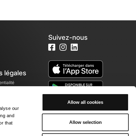
Suivez-nous
s légales
ntialité
Allow all cookies
alyse our
okies
ing and
Allow selection
r that