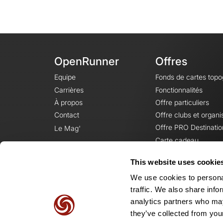
OpenRunner
Offres
Equipe
Fonds de cartes top
Carrières
Fonctionnalités
À propos
Offre particuliers
Contact
Offre clubs et organi
Offre PRO Destinatio
Le Mag'
Carte cadeau
This website uses cookie
We use cookies to personal
traffic. We also share info
analytics partners who may
they’ve collected from your