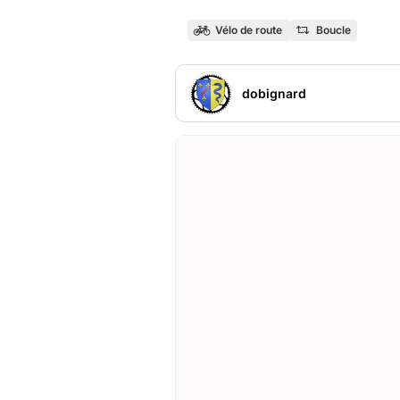
Vélo de route
Boucle
dobignard