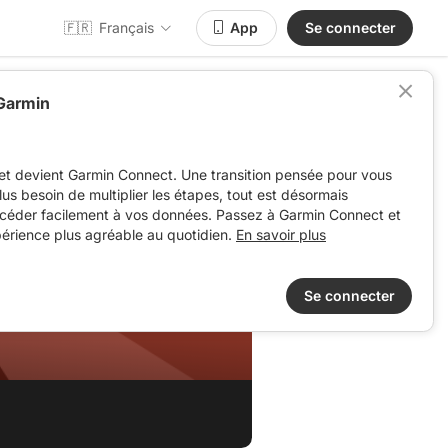
🇫🇷
Français
App
Se connecter
 Garmin
et devient Garmin Connect. Une transition pensée pour vous
 plus besoin de multiplier les étapes, tout est désormais
ccéder facilement à vos données. Passez à Garmin Connect et
périence plus agréable au quotidien.
En savoir plus
Se connecter