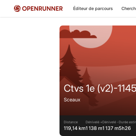
Éditeur de parcours
Cherch
Ctvs 1e (v2)-11
Sceaux
Distance
Dénivelé +
Dénivelé -
Durée esti
119,14 km
1 138 m
1 137 m
5h26