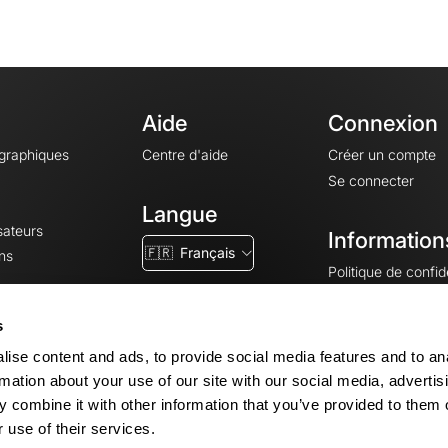
Aide
Connexion
ographiques
Centre d'aide
Créer un compte
Se connecter
Langue
sateurs
Information
🇫🇷
Français
ns
Politique de confide
CGV
CGU
s
Mentions légales
ise content and ads, to provide social media features and to an
Paramètres des co
rmation about your use of our site with our social media, advertis
 combine it with other information that you’ve provided to them o
 use of their services.