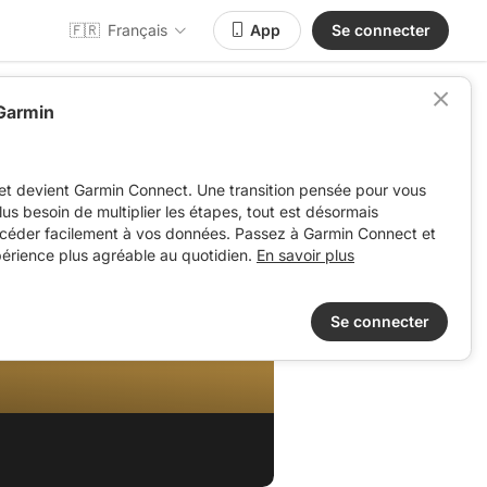
🇫🇷
Français
App
Se connecter
 Garmin
et devient Garmin Connect. Une transition pensée pour vous
 plus besoin de multiplier les étapes, tout est désormais
ccéder facilement à vos données. Passez à Garmin Connect et
périence plus agréable au quotidien.
En savoir plus
Se connecter