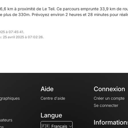
,6 km à proximité de Le Teil. Ce parcours emprunte 33,9 km de rou
e plus de 330m. Prévoyez environ 2 heures et 28 minutes pour réali
025 à 07:45:41.
s: 25 avril 2025 à 07:02:26.
Aide
Connexion
ographiques
Centre d'aide
Créer un compte
Se connecter
Langue
sateurs
Information
🇫🇷
Français
ns