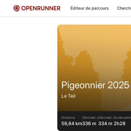
Éditeur de parcours
Cherch
Pigeonnier 2025 
Le Teil
Distance
Dénivelé +
Dénivelé -
Durée esti
56,64 km
336 m
334 m
2h28