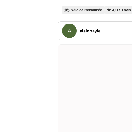
Vélo de randonnée
4,0
•
1 avis
A
alainbayle