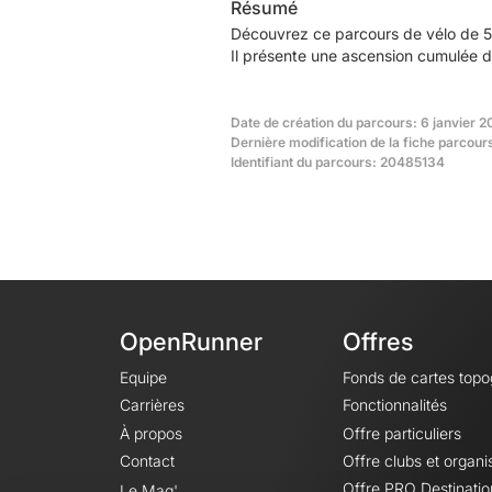
Résumé
Découvrez ce parcours de vélo de 56
Il présente une ascension cumulée d
Date de création du parcours: 6 janvier 2
Dernière modification de la fiche parcour
Identifiant du parcours: 20485134
OpenRunner
Offres
Equipe
Fonds de cartes top
Carrières
Fonctionnalités
À propos
Offre particuliers
Contact
Offre clubs et organi
Offre PRO Destinatio
Le Mag'