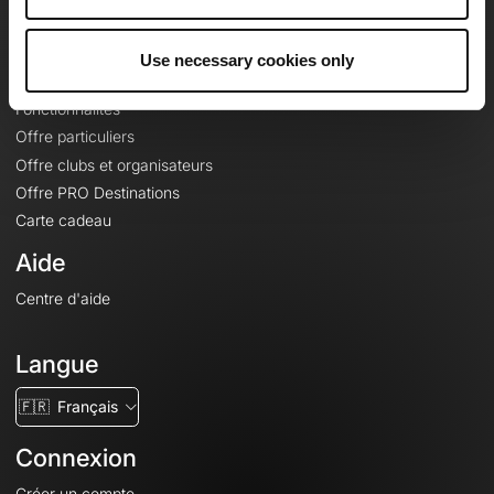
Le Mag'
Offres
Use necessary cookies only
Fonds de cartes topographiques
Fonctionnalités
Offre particuliers
Offre clubs et organisateurs
Offre PRO Destinations
Carte cadeau
Aide
Centre d'aide
Langue
🇫🇷
Français
Connexion
Créer un compte