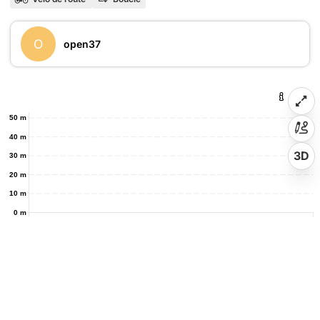
O
open37
50 m
40 m
3D
30 m
20 m
10 m
0 m