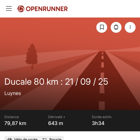
Ducale 80 km : 21 / 09 / 25
Luynes
Distance
Dénivelé +
Durée estim.
79,87 km
643 m
3h34
Vélo de route
Boucle