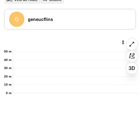
G
geneucflins
50 m
40 m
3D
30 m
20 m
10 m
0 m