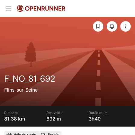
F_NO_81_692
Flins-sur-Seine
Distance
Dénivelé +
Durée estim.
81,38 km
692 m
3h40
Vélo de route
Boucle