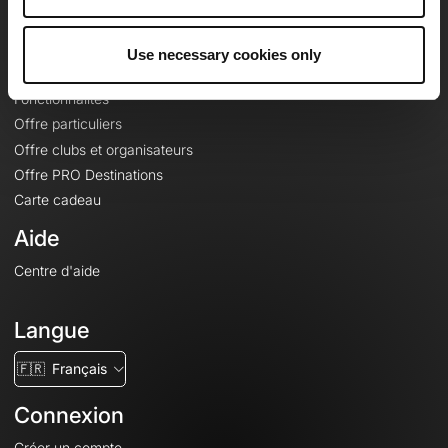
Le Mag'
Offres
Use necessary cookies only
Fonds de cartes topographiques
Fonctionnalités
Offre particuliers
Offre clubs et organisateurs
Offre PRO Destinations
Carte cadeau
Aide
Centre d'aide
Langue
🇫🇷
Français
Connexion
Créer un compte