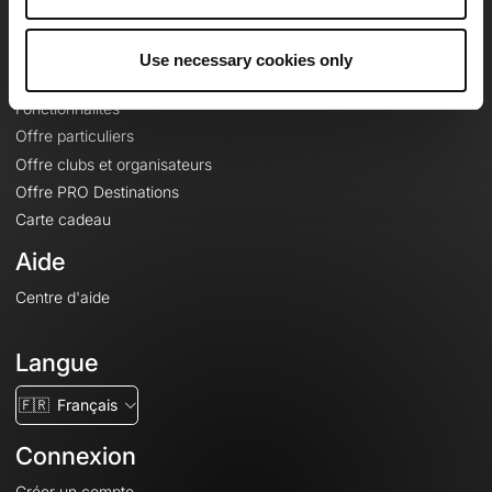
Le Mag'
Offres
Use necessary cookies only
Fonds de cartes topographiques
Fonctionnalités
Offre particuliers
Offre clubs et organisateurs
Offre PRO Destinations
Carte cadeau
Aide
Centre d'aide
Langue
🇫🇷
Français
Connexion
Créer un compte