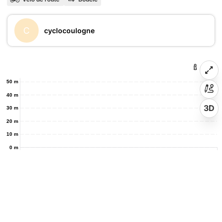
C
cyclocoulogne
50 m
40 m
3D
30 m
20 m
10 m
0 m