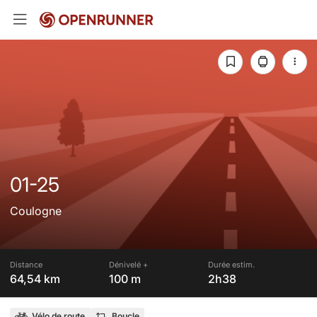
01-25
Coulogne
Distance
Dénivelé +
Durée estim.
64,54 km
100 m
2h38
Vélo de route
Boucle