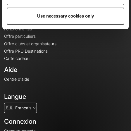
Le Mag'
Offres
Use necessary cookies only
Fonds de cartes topographiques
Fonctionnalités
Offre particuliers
Offre clubs et organisateurs
Offre PRO Destinations
Carte cadeau
Aide
Centre d'aide
Langue
🇫🇷
Français
Connexion
Créer un compte