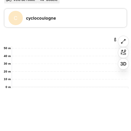
C
cyclocoulogne
50 m
40 m
3D
30 m
20 m
10 m
0 m