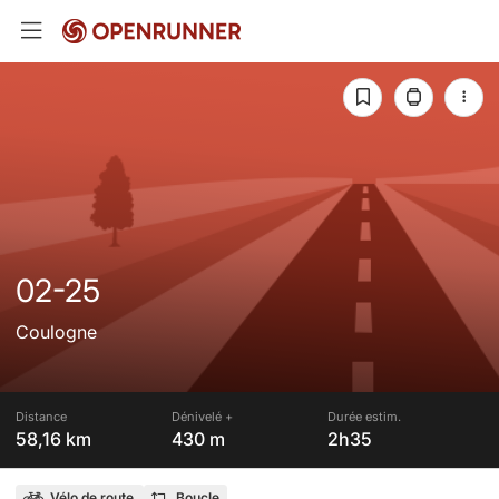
02-25
Coulogne
Distance
Dénivelé +
Durée estim.
58,16 km
430 m
2h35
Vélo de route
Boucle