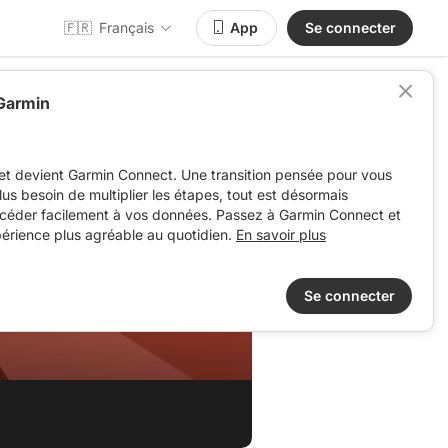
🇫🇷
Français
App
Se connecter
 Garmin
et devient Garmin Connect. Une transition pensée pour vous
 plus besoin de multiplier les étapes, tout est désormais
ccéder facilement à vos données. Passez à Garmin Connect et
périence plus agréable au quotidien.
En savoir plus
Se connecter