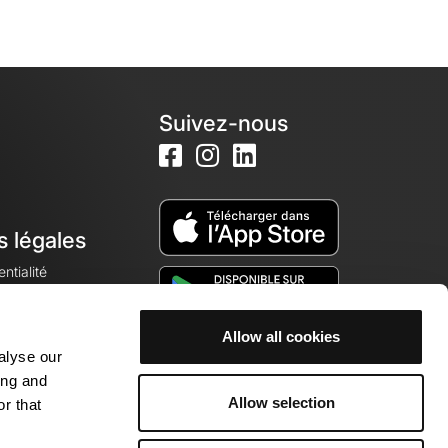
Suivez-nous
s légales
ntialité
Allow all cookies
alyse our
okies
ing and
Allow selection
r that