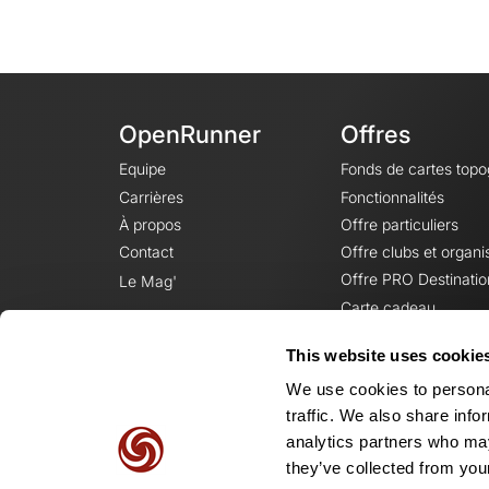
OpenRunner
Offres
Equipe
Fonds de cartes top
Carrières
Fonctionnalités
À propos
Offre particuliers
Contact
Offre clubs et organi
Offre PRO Destinatio
Le Mag'
Carte cadeau
This website uses cookie
We use cookies to personal
traffic. We also share info
analytics partners who may
they’ve collected from your