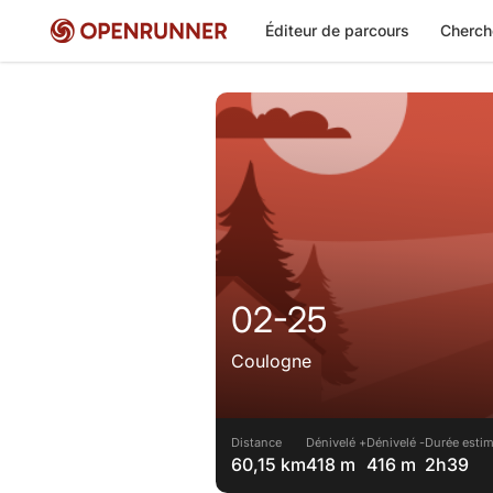
Éditeur de parcours
Cherch
02-25
Coulogne
Distance
Dénivelé +
Dénivelé -
Durée estim
60,15 km
418 m
416 m
2h39