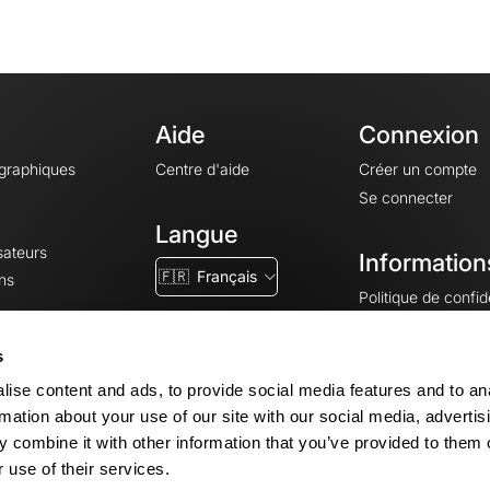
Aide
Connexion
ographiques
Centre d'aide
Créer un compte
Se connecter
Langue
sateurs
Information
🇫🇷
Français
ns
Politique de confide
CGV
CGU
s
Mentions légales
ise content and ads, to provide social media features and to an
Paramètres des co
rmation about your use of our site with our social media, advertis
 combine it with other information that you’ve provided to them o
 use of their services.