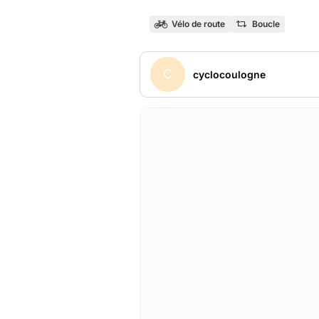
Vélo de route
Boucle
C
cyclocoulogne