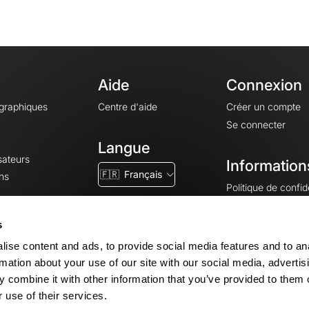
Aide
Connexion
ographiques
Centre d'aide
Créer un compte
Se connecter
Langue
sateurs
Information
🇫🇷
Français
ns
Politique de confide
CGV
CGU
s
Mentions légales
ise content and ads, to provide social media features and to an
Paramètres des co
rmation about your use of our site with our social media, advertis
 combine it with other information that you’ve provided to them o
 use of their services.