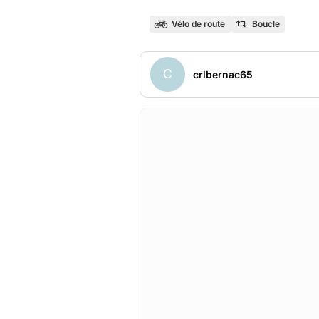
Vélo de route
Boucle
C
crlbernac65