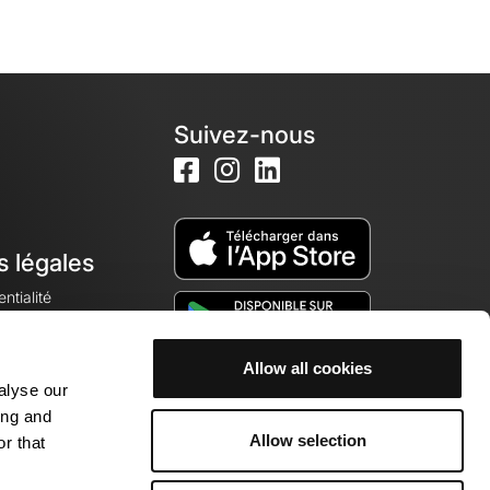
Suivez-nous
s légales
ntialité
Allow all cookies
alyse our
okies
ing and
Allow selection
r that