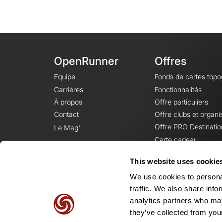
OpenRunner
Offres
Equipe
Fonds de cartes top
Carrières
Fonctionnalités
À propos
Offre particuliers
Contact
Offre clubs et organi
Offre PRO Destinatio
Le Mag'
Carte cadeau
This website uses cookie
We use cookies to personal
traffic. We also share info
analytics partners who may
they’ve collected from your