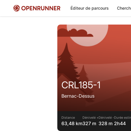
Éditeur de parcours
Cherch
CRL185-1
Bernac-Dessus
Distance
Dénivelé +
Dénivelé -
Durée esti
63,48 km
327 m
328 m
2h44