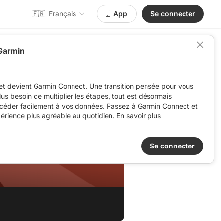
🇫🇷
Français
App
Se connecter
 Garmin
et devient Garmin Connect. Une transition pensée pour vous
 plus besoin de multiplier les étapes, tout est désormais
ccéder facilement à vos données. Passez à Garmin Connect et
périence plus agréable au quotidien.
En savoir plus
Se connecter