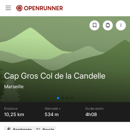
Cap Gros Col de la Candelle
Marseille
Distance
Dénivelé +
Durée estim.
10,25 km
534 m
4h08
Randonnée
Boucle