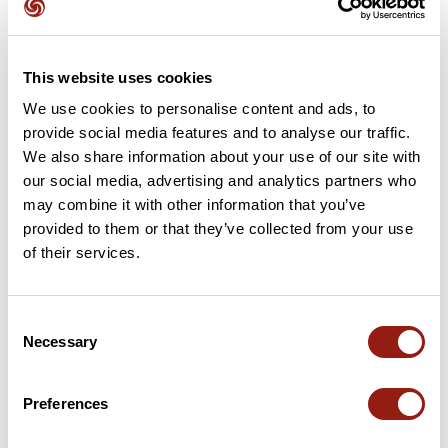
Avis des utilisateurs
This website uses cookies
We use cookies to personalise content and ads, to
Soyez le premier à ajouter un avis !
provide social media features and to analyse our traffic.
We also share information about your use of our site with
our social media, advertising and analytics partners who
Ajouter un avis
may combine it with other information that you’ve
provided to them or that they’ve collected from your use
of their services.
Cols le long du parcours
Consent
Necessary
Selection
0 km
Col de la Gineste
326 m
6 km
Col de la Candelle
390 m
Preferences
10 km
Col de la Gineste
326 m