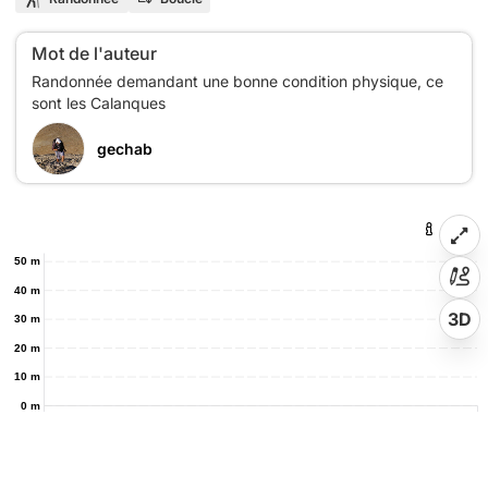
Mot de l'auteur
Randonnée demandant une bonne condition physique, ce
gechab
50 m
40 m
3D
30 m
20 m
10 m
0 m