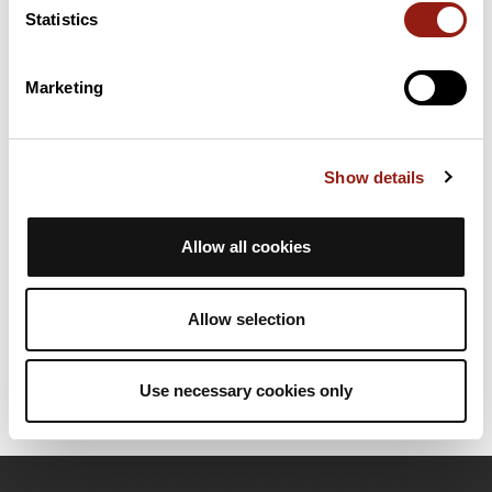
Statistics
Cols extraits du catalogue du Club des Cent Cols
Marketing
Résumé
Découvrez ce parcours de randonnée de 10,3 km à proximité
de Marseille. Ce parcours emprunte 8,6 km de chemins et 1,6
Show details
km de pistes forestières. Il présente une ascension cumulée de
plus de 530m. Prévoyez environ 4 heures et 8 minutes pour
réaliser ce parcours.
Allow all cookies
Date de création du parcours: 12 janvier 2025 à 19:14:16.
Dernière modification de la fiche parcours: 16 janvier 2025 à 16:13:07.
Allow selection
Identifiant du parcours: 20518517
Use necessary cookies only