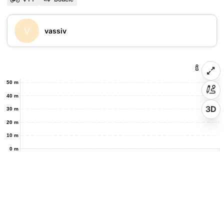
V
vassiv
50 m
40 m
3D
30 m
20 m
10 m
0 m