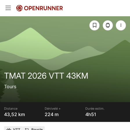
TMAT 2026 VTT 43KM
Tours
Distance
Dénivelé +
Durée estim.
43,52 km
224 m
4h51
VTT
Boucle