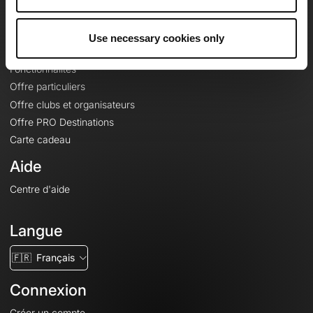
Le Mag'
Offres
Use necessary cookies only
Fonds de cartes topographiques
Fonctionnalités
Offre particuliers
Offre clubs et organisateurs
Offre PRO Destinations
Carte cadeau
Aide
Centre d'aide
Langue
🇫🇷
Français
Connexion
Créer un compte