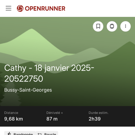
Cathy - 18 janvier 2025-
20522750
Bussy-Saint-Georges
Distance
Dénivelé +
Durée estim.
9,68 km
87 m
2h39
Randonnée
Boucle