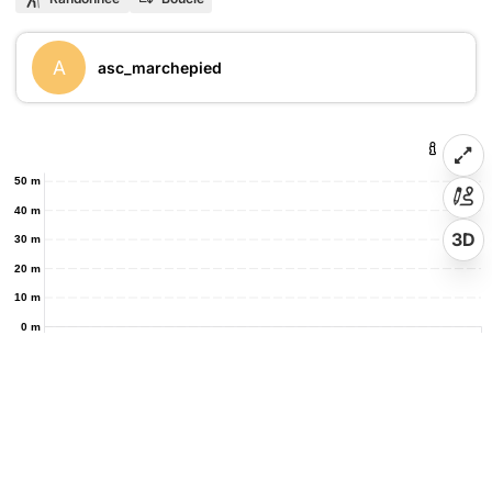
A
asc_marchepied
50 m
40 m
3D
30 m
20 m
10 m
0 m