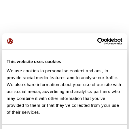
Avis des utilisateurs
This website uses cookies
Soyez le premier à ajouter un avis !
We use cookies to personalise content and ads, to
provide social media features and to analyse our traffic.
We also share information about your use of our site with
our social media, advertising and analytics partners who
Ajouter un avis
may combine it with other information that you’ve
provided to them or that they’ve collected from your use
of their services.
Résumé
Découvrez ce parcours de randonnée de 9,7 km à proximité de