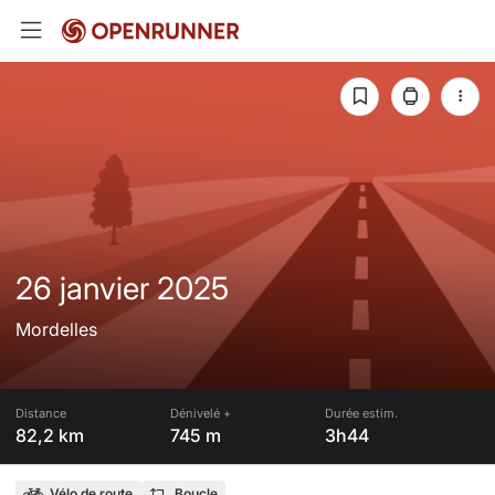
26 janvier 2025
Mordelles
Distance
Dénivelé +
Durée estim.
82,2 km
745 m
3h44
Vélo de route
Boucle