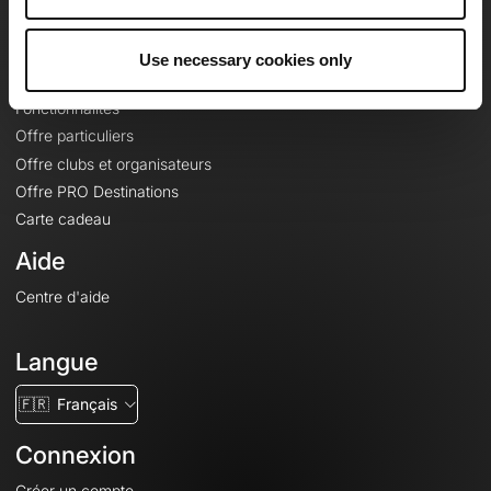
Le Mag'
Offres
Use necessary cookies only
Fonds de cartes topographiques
Fonctionnalités
Offre particuliers
Offre clubs et organisateurs
Offre PRO Destinations
Carte cadeau
Aide
Centre d'aide
Langue
🇫🇷
Français
Connexion
Créer un compte