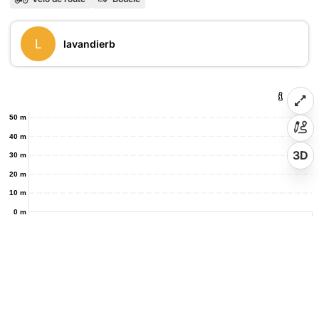
L
lavandierb
50 m
40 m
3D
30 m
20 m
10 m
0 m