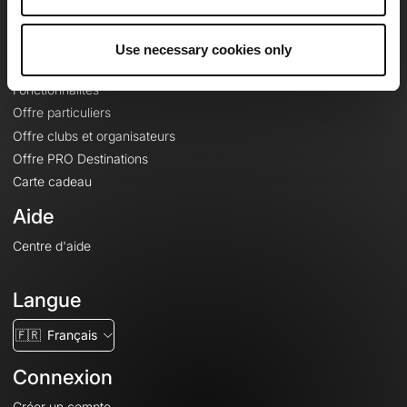
Le Mag'
Offres
Use necessary cookies only
Fonds de cartes topographiques
Fonctionnalités
Offre particuliers
Offre clubs et organisateurs
Offre PRO Destinations
Carte cadeau
Aide
Centre d'aide
Langue
🇫🇷
Français
Connexion
Créer un compte