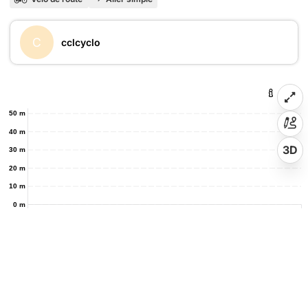
C
cclcyclo
50 m
40 m
3D
30 m
20 m
10 m
0 m