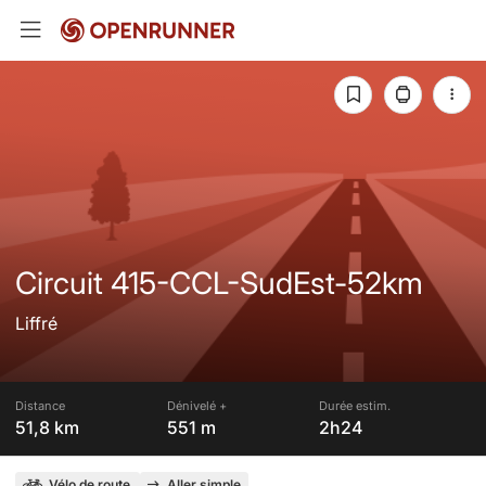
Circuit 415-CCL-SudEst-52km
Liffré
Distance
Dénivelé +
Durée estim.
51,8 km
551 m
2h24
Vélo de route
Aller simple