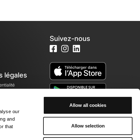
Suivez-nous
s légales
ntialité
Allow all cookies
alyse our
okies
ing and
Allow selection
r that