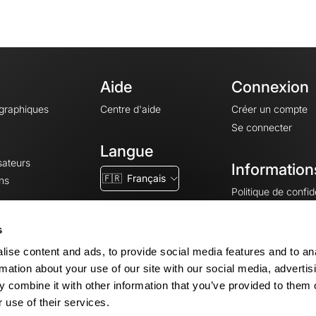
Aide
Connexion
ographiques
Centre d'aide
Créer un compte
Se connecter
Langue
sateurs
Information
🇫🇷
Français
ns
Politique de confide
CGV
CGU
s
Mentions légales
ise content and ads, to provide social media features and to an
Paramètres des co
rmation about your use of our site with our social media, advertis
 combine it with other information that you’ve provided to them o
 use of their services.