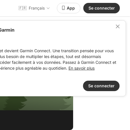
🇫🇷
Français
App
Se connecter
 Garmin
et devient Garmin Connect. Une transition pensée pour vous
 plus besoin de multiplier les étapes, tout est désormais
ccéder facilement à vos données. Passez à Garmin Connect et
périence plus agréable au quotidien.
En savoir plus
Se connecter