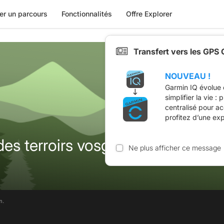
er un parcours
Fonctionnalités
Offre Explorer
Transfert vers les GPS
NOUVEAU !
Garmin IQ évolue 
simplifier la vie :
centralisé pour a
profitez d’une ex
es terroirs vosgiens 2025
Ne plus afficher ce message
m.