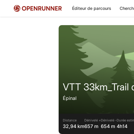
Éditeur de parcours
Cherch
VTT 33km_Trail d
Épinal
Distance
Dénivelé +
Dénivelé -
Durée esti
32,94 km
657 m
654 m
4h14