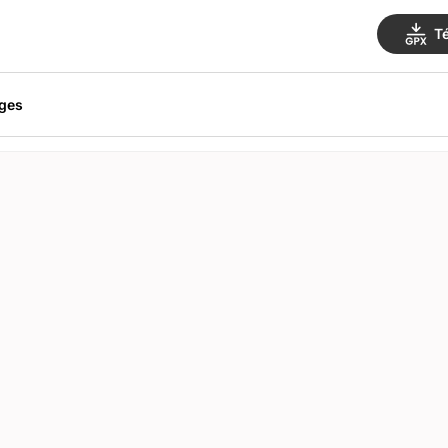
T
ges