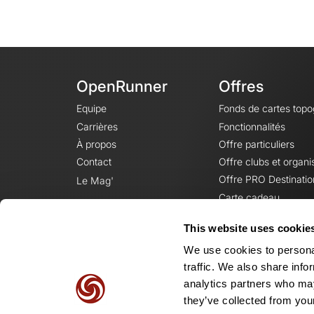
OpenRunner
Offres
Equipe
Fonds de cartes top
Carrières
Fonctionnalités
À propos
Offre particuliers
Contact
Offre clubs et organi
Offre PRO Destinatio
Le Mag'
Carte cadeau
This website uses cookie
We use cookies to personal
traffic. We also share info
analytics partners who may
they’ve collected from your