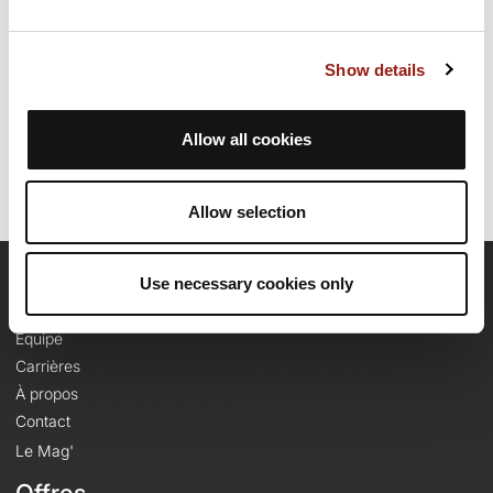
environ 3 heures et 53 minutes pour réaliser ce parcours.
Show details
Date de création du parcours: 28 janvier 2025 à 12:12:13.
Dernière modification de la fiche parcours: 6 février 2025 à 22:21:42.
Identifiant du parcours: 20602703
Allow all cookies
Allow selection
Use necessary cookies only
OpenRunner
Equipe
Carrières
À propos
Contact
Le Mag'