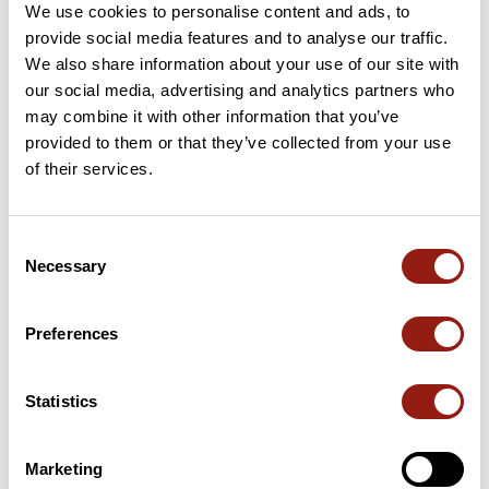
We use cookies to personalise content and ads, to
provide social media features and to analyse our traffic.
Ajouter un avis
We also share information about your use of our site with
our social media, advertising and analytics partners who
may combine it with other information that you’ve
Cols le long du parcours
provided to them or that they’ve collected from your use
of their services.
37 km
Col de Castel
315 m
68 km
Col de la Malepère
419 m
Consent
Necessary
Selection
74 km
Col de Port
226 m
Preferences
Cols extraits du catalogue du Club des Cent Cols
Statistics
Résumé
Découvrez ce parcours de vélo de 83,8 km à proximité de
Carcassonne. Ce parcours emprunte 80,7 km de routes. Il
Marketing
présente une ascension cumulée de plus de 900m. Prévoyez