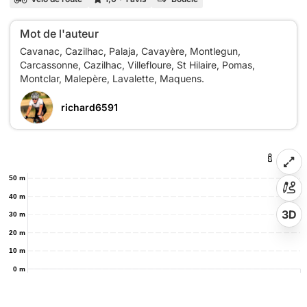
Mot de l'auteur
Cavanac, Cazilhac, Palaja, Cavayère, Montlegun,
Carcassonne, Cazilhac, Villefloure, St Hilaire, Pomas,
richard6591
50 m
40 m
3D
30 m
20 m
10 m
0 m