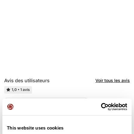
Avis des utilisateurs
Voir tous les avis
1,0
•
1 avis
6 févr. 2025
Bof
B
brunoteneul
This website uses cookies