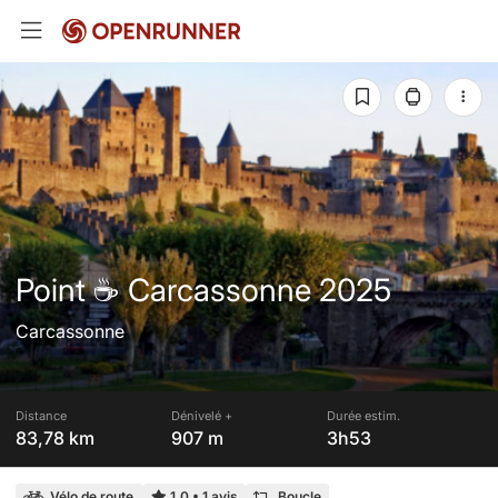
Point ☕ Carcassonne 2025
Carcassonne
Distance
Dénivelé +
Durée estim.
83,78 km
907 m
3h53
Vélo de route
1,0
•
1 avis
Boucle