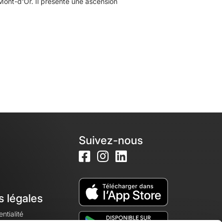
ont-d'Or. Il présente une ascension
Suivez-nous
s légales
ntialité