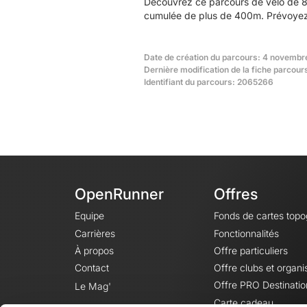
Découvrez ce parcours de vélo de 8,
cumulée de plus de 400m. Prévoyez 
Date de création du parcours: 4 novembre
Dernière modification de la fiche parcou
Identifiant du parcours: 2065266
OpenRunner
Offres
Equipe
Fonds de cartes top
Carrières
Fonctionnalités
À propos
Offre particuliers
Contact
Offre clubs et organi
Offre PRO Destinatio
Le Mag'
Carte cadeau