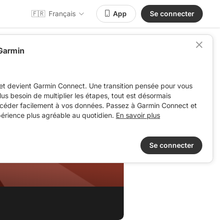
🇫🇷
Français
App
Se connecter
 Garmin
et devient Garmin Connect. Une transition pensée pour vous
 plus besoin de multiplier les étapes, tout est désormais
ccéder facilement à vos données. Passez à Garmin Connect et
périence plus agréable au quotidien.
En savoir plus
Se connecter