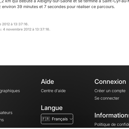
2 km qui débute à Albigny-sur-Saône et se termine à Saint-Cyr-au-M
environ 39 minutes et 7 secondes pour réaliser ce parcours.
 2012 à 13:37:16.
rs: 4 novembre 2012 à 13:37:16.
Aide
Connexion
ographiques
Centre d'aide
Créer un compte
Se connecter
Langue
sateurs
Information
🇫🇷
Français
ns
Politique de confide