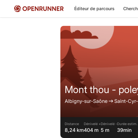
Éditeur de parcours
Cherch
Mont thou - pol
Albigny-sur-Saône
Saint-Cyr
Distance
Dénivelé +
Dénivelé -
Durée estim.
8,24 km
404 m
5 m
39min