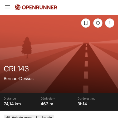
CRL143
Bernac-Dessus
Distance
Dénivelé +
Durée estim.
74,14 km
463 m
3h14
Vélo de route
Boucle