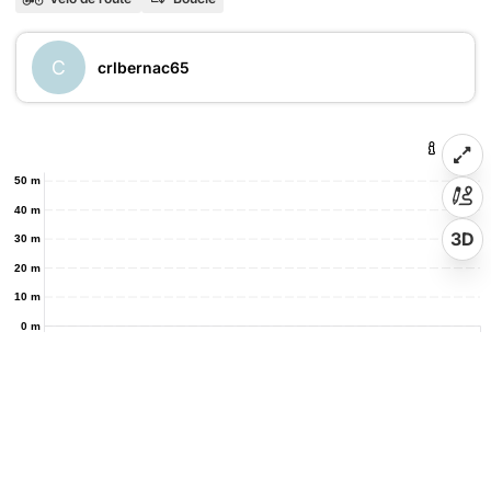
C
crlbernac65
50 m
40 m
3D
30 m
20 m
10 m
0 m