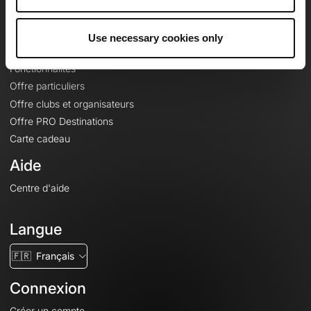
Le Mag'
Offres
Use necessary cookies only
Fonds de cartes topographiques
Fonctionnalités
Offre particuliers
Offre clubs et organisateurs
Offre PRO Destinations
Carte cadeau
Aide
Centre d'aide
Langue
🇫🇷
Français
Connexion
Créer un compte