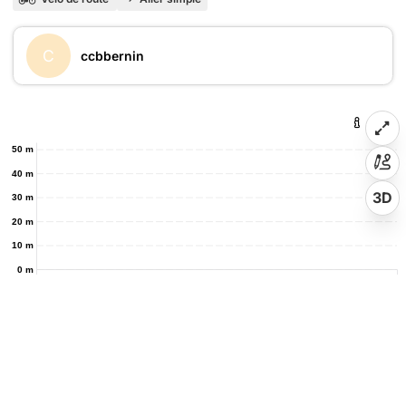
C
ccbbernin
50 m
40 m
3D
30 m
20 m
10 m
0 m