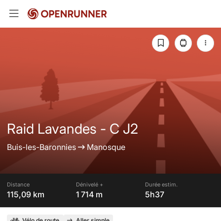
Raid Lavandes - C J2
Buis-les-Baronnies
Manosque
Distance
Dénivelé +
Durée estim.
115,09 km
1 714 m
5h37
Vélo de route
Aller simple