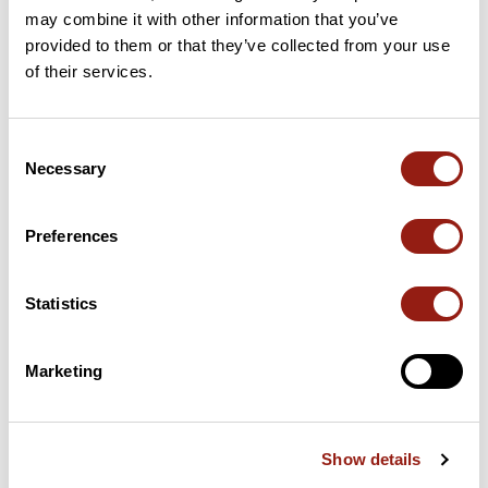
may combine it with other information that you’ve
Soyez le premier à ajouter un avis !
provided to them or that they’ve collected from your use
of their services.
Ajouter un avis
Consent
Necessary
Selection
Preferences
Résumé
Découvrez ce parcours de randonnée de 6 km à proximité de
Annecy. Prévoyez environ 1 heure et 44 minutes pour réaliser
Statistics
ce parcours.
Marketing
Date de création du parcours: 16 février 2025 à 18:11:42.
Dernière modification de la fiche parcours: 6 mai 2026 à 08:44:46.
Identifiant du parcours: 20718451
Show details