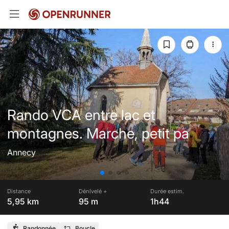
Rando VCA entre lac et
montagnes. Marche, petit pa
Annecy
Distance
Dénivelé +
Durée estim.
5,95 km
95 m
1h44
Randonnée
Boucle