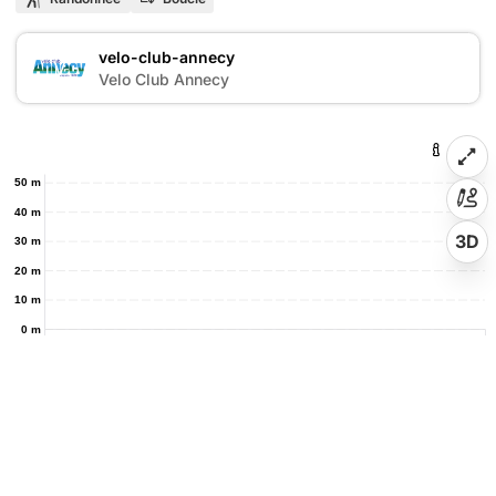
velo-club-annecy
V
Velo Club Annecy
50 m
40 m
3D
30 m
20 m
10 m
0 m