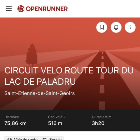
CIRCUIT VELO ROUTE TOUR DU
LAC DE PALADRU
Saint-Étienne-de-Saint-Geoirs
Distance
Dénivelé +
Durée estim.
75,86 km
516 m
3h20
Vélo de route
Boucle