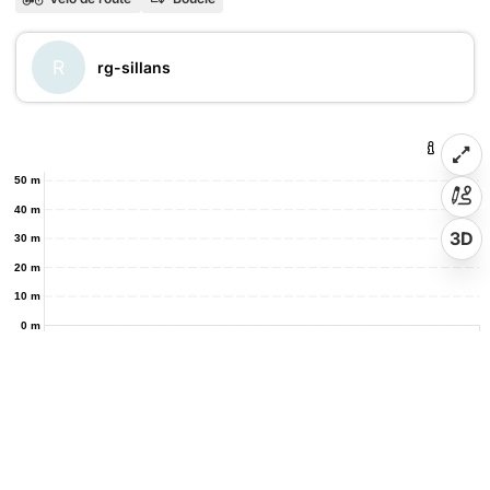
R
rg-sillans
50 m
40 m
3D
30 m
20 m
10 m
0 m