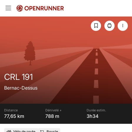
CRL 191
Bernac-Dessus
Distance
Dénivelé +
Durée estim.
77,65 km
788 m
3h34
Vélo de route
Boucle