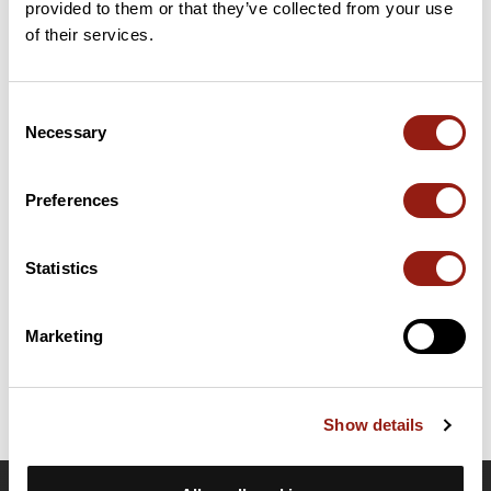
provided to them or that they’ve collected from your use
47 km
Col de Lingous
575 m
of their services.
Cols extraits du catalogue du Club des Cent Cols
Consent
Necessary
Selection
Résumé
Découvrez ce parcours de vélo de 77,7 km à proximité de
Bernac-Dessus. Ce parcours emprunte 73,3 km de routes. Il
Preferences
présente une ascension cumulée de plus de 780m. Prévoyez
environ 3 heures et 34 minutes pour réaliser ce parcours.
Statistics
Date de création du parcours: 24 février 2025 à 09:15:42.
Dernière modification de la fiche parcours: 24 février 2025 à 09:15:48.
Marketing
Identifiant du parcours: 20765884
Show details