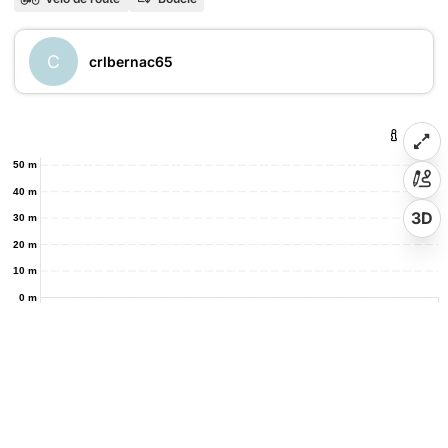
C
crlbernac65
50 m
40 m
3D
30 m
20 m
10 m
0 m