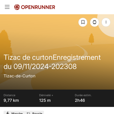
Tizac de curtonEnregistrement
du 09/11/2024-202308
Tizac-de-Curton
Distance
Dénivelé +
Durée estim.
9,77 km
125 m
2h46
Marche
Boucle