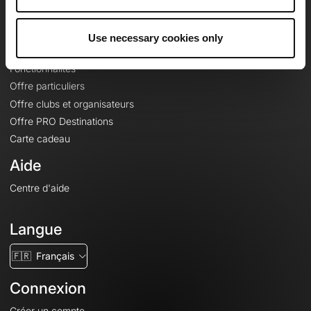
Le Mag'
Offres
Use necessary cookies only
Fonds de cartes topographiques
Fonctionnalités
Offre particuliers
Offre clubs et organisateurs
Offre PRO Destinations
Carte cadeau
Aide
Centre d'aide
Langue
🇫🇷
Français
Connexion
Créer un compte