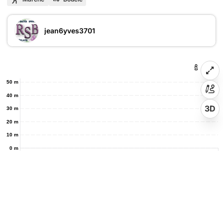
jean6yves3701
50 m
40 m
3D
30 m
20 m
10 m
0 m