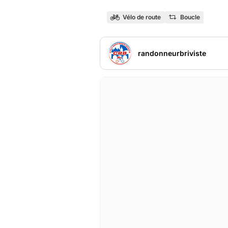
Vélo de route
Boucle
randonneurbriviste