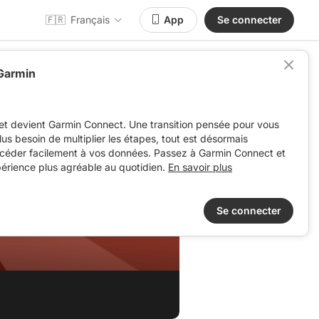
🇫🇷
Français
App
Se connecter
 Garmin
et devient Garmin Connect. Une transition pensée pour vous
 plus besoin de multiplier les étapes, tout est désormais
ccéder facilement à vos données. Passez à Garmin Connect et
périence plus agréable au quotidien.
En savoir plus
Se connecter