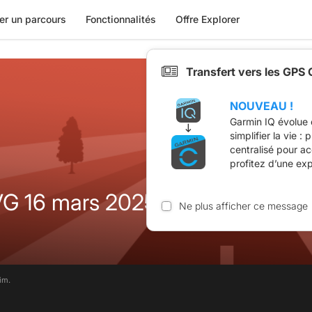
er un parcours
Fonctionnalités
Offre Explorer
Transfert vers les GPS
NOUVEAU !
Garmin IQ évolue 
simplifier la vie :
centralisé pour a
profitez d’une ex
et 100km CVG 16 mars 2025
Ne plus afficher ce message
im.