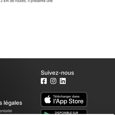
3 km de routes. Il présente une
Suivez-nous
s légales
ntialité