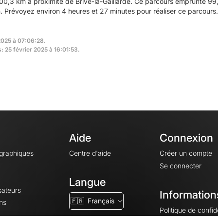
0,3 km à proximité de Brive-la-Gaillarde. Ce parcours emprunte 99,
Prévoyez environ 4 heures et 27 minutes pour réaliser ce parcours.
 2025 à 07:06:28.
: 25 février 2025 à 16:01:53.
Aide
Connexion
ographiques
Centre d'aide
Créer un compte
Se connecter
Langue
sateurs
Information
🇫🇷
Français
ns
Politique de confide