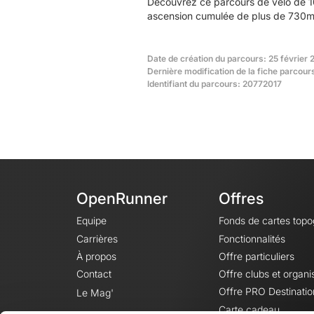
Découvrez ce parcours de vélo de 10
ascension cumulée de plus de 730m. 
Date de création du parcours: 25 février
Dernière modification de la fiche parcours
Identifiant du parcours: 20772017
OpenRunner
Offres
Equipe
Fonds de cartes top
Carrières
Fonctionnalités
À propos
Offre particuliers
Contact
Offre clubs et organi
Offre PRO Destinatio
Le Mag'
Carte cadeau