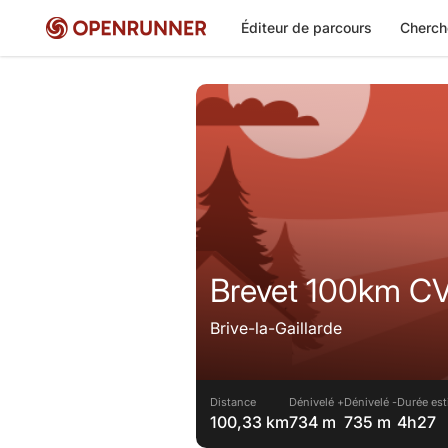
Éditeur de parcours
Cherch
Brev
Brive-la-Gaillarde
Distance
Dénivelé +
Dénivelé -
Durée est
100,33 km
734 m
735 m
4h27