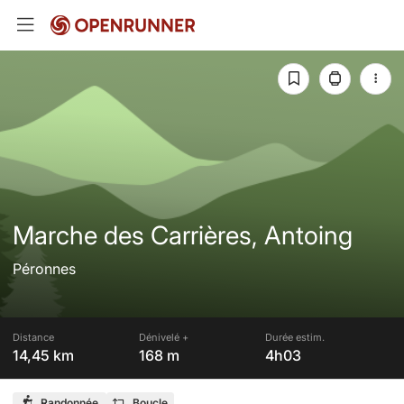
Marche des Carrières, Antoing
Péronnes
Distance
Dénivelé +
Durée estim.
14,45 km
168 m
4h03
Randonnée
Boucle