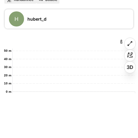
H
hubert_d
50 m
40 m
3D
30 m
20 m
10 m
0 m