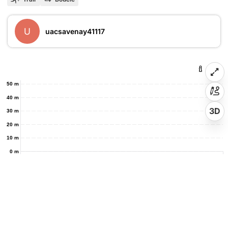
U
uacsavenay41117
50 m
40 m
3D
30 m
20 m
10 m
0 m