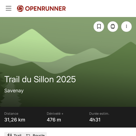
Trail du Sillon 2025
Savenay
Distance
Dénivelé +
Durée estim.
31,26 km
476 m
4h31
Trail
Boucle