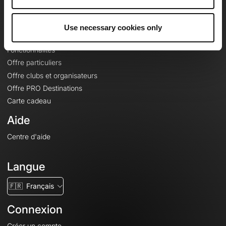
Le Mag'
Offres
Use necessary cookies only
Fonds de cartes topographiques
Fonctionnalités
Offre particuliers
Offre clubs et organisateurs
Offre PRO Destinations
Carte cadeau
Aide
Centre d'aide
Langue
🇫🇷
Français
Connexion
Créer un compte