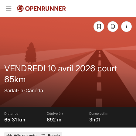
VENDREDI 10 avril 2026 court
65km
Sarlat-la-Canéda
Distance
Dénivelé +
Durée estim.
65,31 km
692 m
3h01
Vélo de route
Boucle