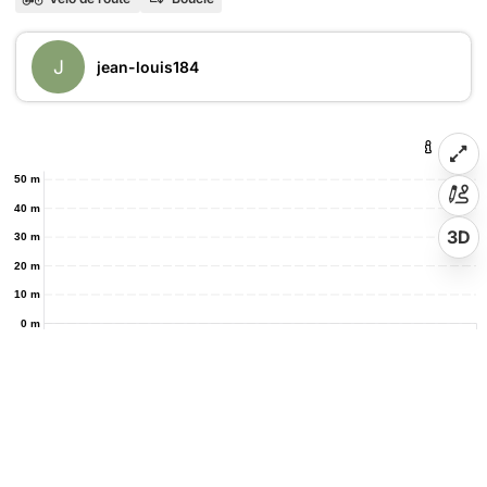
J
jean-louis184
50 m
40 m
3D
30 m
20 m
10 m
0 m