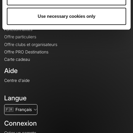
Le Mag'
Offres
Use necessary cookies only
Fonds de cartes topographiques
Fonctionnalités
Offre particuliers
Offre clubs et organisateurs
Offre PRO Destinations
Carte cadeau
Aide
Centre d'aide
Langue
🇫🇷
Français
Connexion
Créer un compte