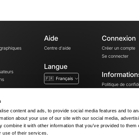
Aide
Connexion
ographiques
Centre d'aide
Créer un compte
Se connecter
Langue
sateurs
Information
🇫🇷
Français
ns
Politique de confide
CGV
CGU
s
Mentions légales
ise content and ads, to provide social media features and to an
Paramètres des co
rmation about your use of our site with our social media, advertis
 combine it with other information that you’ve provided to them o
 use of their services.