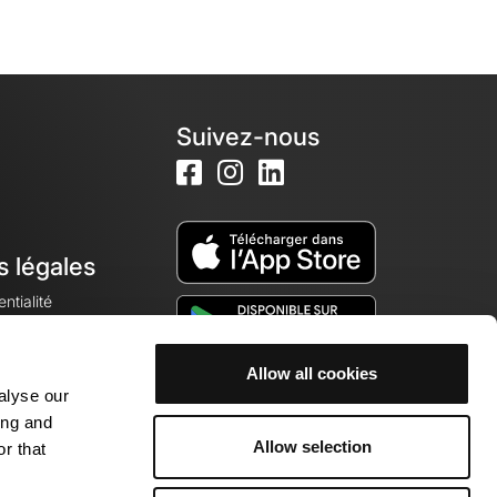
Suivez-nous
s légales
ntialité
Allow all cookies
alyse our
okies
ing and
Allow selection
r that