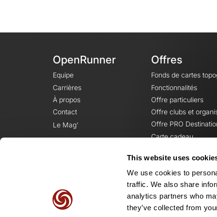
OpenRunner
Offres
Equipe
Fonds de cartes top
Carrières
Fonctionnalités
À propos
Offre particuliers
Contact
Offre clubs et organi
Offre PRO Destinatio
Le Mag'
Carte cadeau
This website uses cookie
We use cookies to personal
traffic. We also share info
analytics partners who may
they’ve collected from your