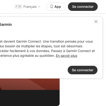
🇫🇷
Français
App
Se connecter
 Garmin
et devient Garmin Connect. Une transition pensée pour vous
 plus besoin de multiplier les étapes, tout est désormais
ccéder facilement à vos données. Passez à Garmin Connect et
périence plus agréable au quotidien.
En savoir plus
Se connecter