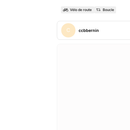
Vélo de route
Boucle
C
ccbbernin