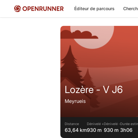
Éditeur de parcours
Cherch
Lozère - V J6
Meyrueis
Distance
Dénivelé +
Dénivelé -
Durée esti
63,64 km
930 m
930 m
3h06