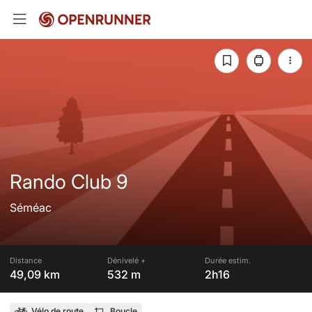
Rando Club 9
Séméac
Distance
Dénivelé +
Durée estim.
49,09 km
532 m
2h16
Vélo de route
Boucle