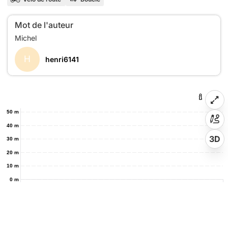
Mot de l'auteur
H
henri6141
50 m
40 m
3D
30 m
20 m
10 m
0 m