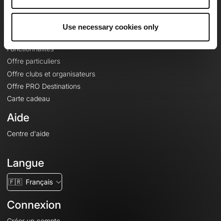
Le Mag'
Offres
Use necessary cookies only
Fonds de cartes topographiques
Fonctionnalités
Offre particuliers
Offre clubs et organisateurs
Offre PRO Destinations
Carte cadeau
Aide
Centre d'aide
Langue
🇫🇷
Français
Connexion
Créer un compte