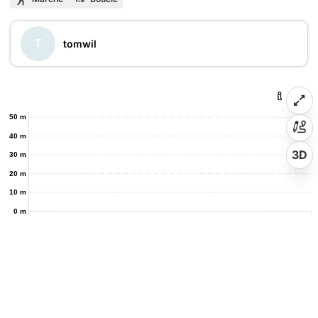
T
tomwil
50 m
40 m
3D
30 m
20 m
10 m
0 m