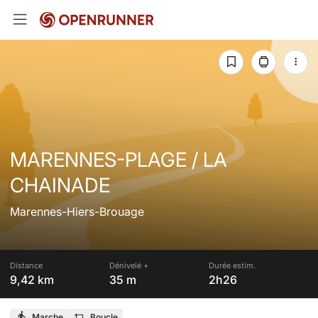
MARENNES-PLAGE / LA
CHAINADE
Marennes-Hiers-Brouage
Distance
Dénivelé +
Durée estim.
9,42 km
35 m
2h26
Marche
Boucle