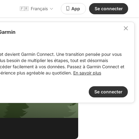
🇫🇷
Français
App
Se connecter
 Garmin
et devient Garmin Connect. Une transition pensée pour vous
 plus besoin de multiplier les étapes, tout est désormais
ccéder facilement à vos données. Passez à Garmin Connect et
périence plus agréable au quotidien.
En savoir plus
Se connecter