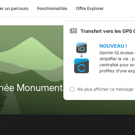
er un parcours
Fonctionnalités
Offre Explorer
Transfert vers les GPS
NOUVEAU !
Garmin IQ évolue 
simplifier la vie :
centralisé pour a
profitez d’une ex
née Monumentale 18Km 500D
Ne plus afficher ce message
.