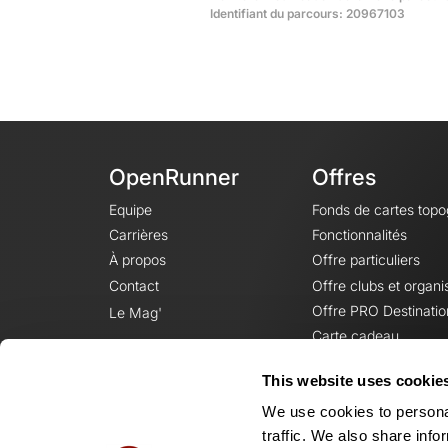
Identifiant du parcours: 20967103
OpenRunner
Offres
Equipe
Fonds de cartes top
Carrières
Fonctionnalités
À propos
Offre particuliers
Contact
Offre clubs et organi
Offre PRO Destinatio
Le Mag'
Carte cadeau
This website uses cookie
We use cookies to personal
traffic. We also share info