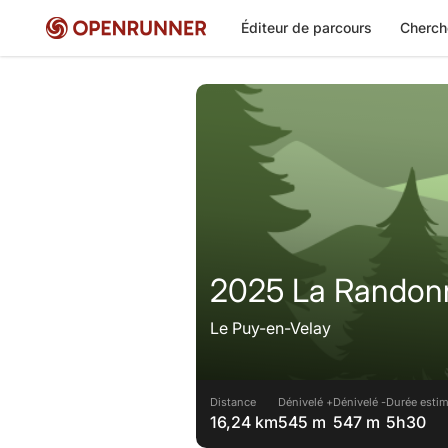
Éditeur de parcours
Cherch
2025 La Randon
Le Puy-en-Velay
Distance
Dénivelé +
Dénivelé -
Durée estim
16,24 km
545 m
547 m
5h30