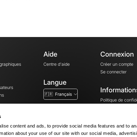
Aide
Connexion
ographiques
Centre d'aide
Créer un compte
Se connecter
Langue
sateurs
Information
🇫🇷
Français
ns
Politique de confide
CGV
CGU
s
Mentions légales
ise content and ads, to provide social media features and to an
Paramètres des co
rmation about your use of our site with our social media, advertis