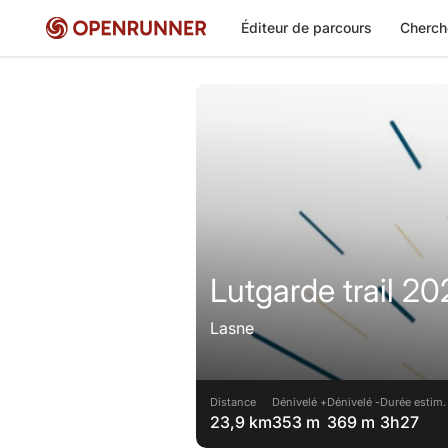
Éditeur de parcours
Cherch
Lutgarde trail 2
Lasne
Distance
Dénivelé +
Dénivelé -
Durée estim.
23,9 km
353 m
369 m
3h27