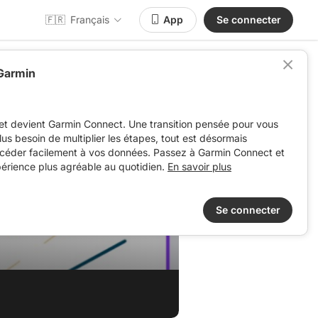
🇫🇷
Français
App
Se connecter
 Garmin
et devient Garmin Connect. Une transition pensée pour vous
 plus besoin de multiplier les étapes, tout est désormais
ccéder facilement à vos données. Passez à Garmin Connect et
périence plus agréable au quotidien.
En savoir plus
Se connecter