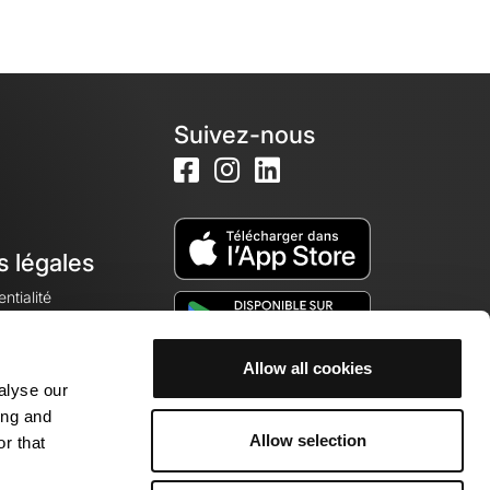
Suivez-nous
s légales
ntialité
Allow all cookies
alyse our
okies
ing and
Allow selection
r that