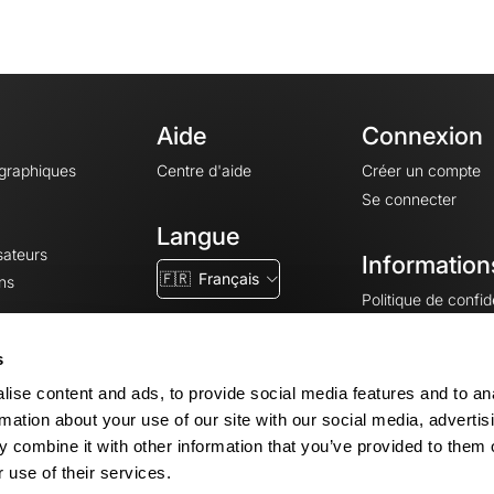
Aide
Connexion
ographiques
Centre d'aide
Créer un compte
Se connecter
Langue
sateurs
Information
🇫🇷
Français
ns
Politique de confide
CGV
CGU
s
Mentions légales
ise content and ads, to provide social media features and to an
Paramètres des co
rmation about your use of our site with our social media, advertis
 combine it with other information that you’ve provided to them o
 use of their services.