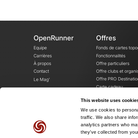
OpenRunner
Offres
Equipe
Fonds de cartes top
Carrières
Fonctionnalités
À propos
Offre particuliers
Contact
Offre clubs et organi
Offre PRO Destinatio
Le Mag'
Carte cadeau
This website uses cookie
We use cookies to personal
traffic. We also share info
analytics partners who may
they’ve collected from your