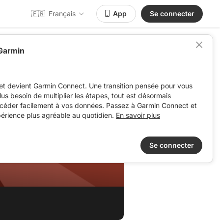
🇫🇷
Français
App
Se connecter
 Garmin
et devient Garmin Connect. Une transition pensée pour vous
 plus besoin de multiplier les étapes, tout est désormais
ccéder facilement à vos données. Passez à Garmin Connect et
périence plus agréable au quotidien.
En savoir plus
Se connecter