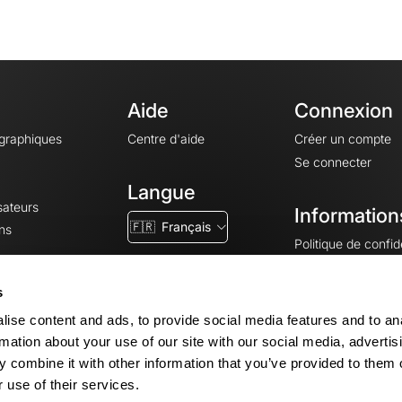
Aide
Connexion
ographiques
Centre d'aide
Créer un compte
Se connecter
Langue
sateurs
Information
🇫🇷
Français
ns
Politique de confide
CGV
CGU
s
Mentions légales
ise content and ads, to provide social media features and to an
Paramètres des co
rmation about your use of our site with our social media, advertis
 combine it with other information that you’ve provided to them o
 use of their services.