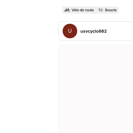
Vélo de route
Boucle
U
usvcyclo662