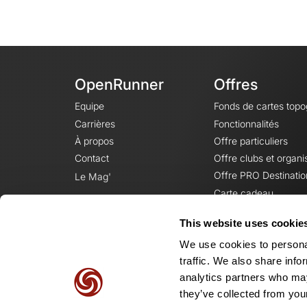
OpenRunner
Offres
Equipe
Fonds de cartes top
Carrières
Fonctionnalités
À propos
Offre particuliers
Contact
Offre clubs et organi
Offre PRO Destinatio
Le Mag'
Carte cadeau
This website uses cookie
We use cookies to personal
traffic. We also share info
analytics partners who may
they’ve collected from your