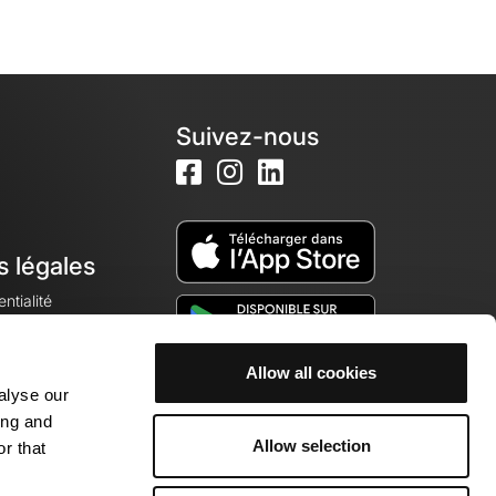
Suivez-nous
s légales
ntialité
Allow all cookies
alyse our
okies
ing and
Allow selection
r that