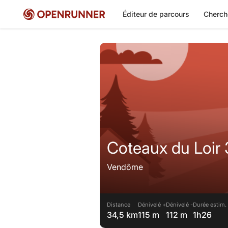
Éditeur de parcours
Cherch
Coteaux du Loir
Vendôme
Distance
Dénivelé +
Dénivelé -
Durée estim.
34,5 km
115 m
112 m
1h26