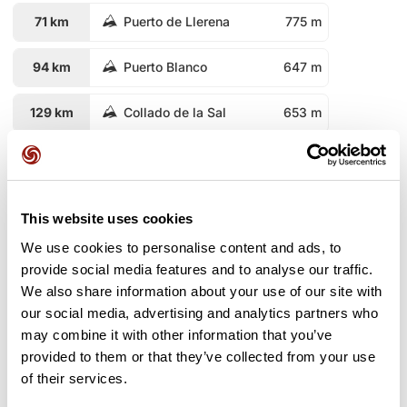
71 km
Puerto de Llerena
775 m
94 km
Puerto Blanco
647 m
129 km
Collado de la Sal
653 m
132 km
Puerto Quejigo
660 m
134 km
Puerto Padrona
741 m
This website uses cookies
We use cookies to personalise content and ads, to
140 km
Puerto de la Parrilla
599 m
provide social media features and to analyse our traffic.
We also share information about your use of our site with
160 km
Puerto del Chapín
535 m
our social media, advertising and analytics partners who
may combine it with other information that you’ve
164 km
Puerto de la Mina
548 m
provided to them or that they’ve collected from your use
of their services.
308 km
Puerto de la Cruz
619 m