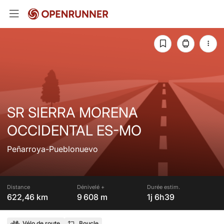
SR SIERRA MORENA
OCCIDENTAL ES-MO
Peñarroya-Pueblonuevo
Distance
Dénivelé +
Durée estim.
622,46 km
9 608 m
1j 6h39
Vélo de route
Boucle