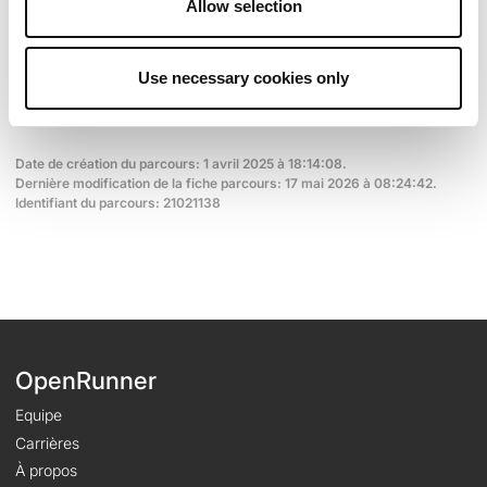
Allow selection
Découvrez ce parcours de vélo de 622,5 km à proximité de
Peñarroya-Pueblonuevo. Ce parcours emprunte uniquement
des routes. Il présente une ascension cumulée de plus de
9600m. Prévoyez environ 1 jour et 6 heures pour réaliser ce
Use necessary cookies only
parcours.
Date de création du parcours: 1 avril 2025 à 18:14:08.
Dernière modification de la fiche parcours: 17 mai 2026 à 08:24:42.
Identifiant du parcours: 21021138
OpenRunner
Equipe
Carrières
À propos