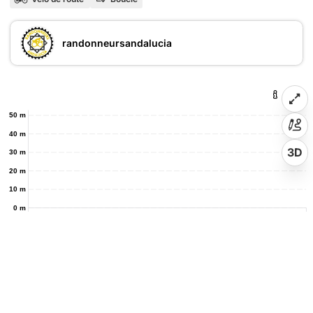
randonneursandalucia
50 m
40 m
3D
30 m
20 m
10 m
0 m