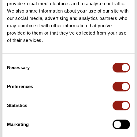
provide social media features and to analyse our traffic.
35 km
Col de la Plantade
871 m
We also share information about your use of our site with
our social media, advertising and analytics partners who
47 km
Col du Beau Louis
824 m
may combine it with other information that you’ve
provided to them or that they’ve collected from your use
66 km
Col Saint-Thomas
930 m
of their services.
96 km
Col de la Loge des Gardes
1 077 m
Consent
Necessary
104 km
Col de la Rivière Noire
993 m
Selection
Cols extraits du catalogue du Club des Cent Cols
Preferences
Résumé
Statistics
Découvrez ce parcours de vélo de 153,6 km à proximité de
Bellerive-sur-Allier. Ce parcours emprunte 149,5 km de routes. Il
présente une ascension cumulée de plus de 2710m. Prévoyez
Marketing
environ 7 heures et 46 minutes pour réaliser ce parcours.