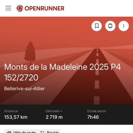
Monts de la Madeleine 2025 P4
152/2720
Bellerive-sur-Allier
Distance
Dénivelé +
Durée estim.
153,57 km
2 719 m
7h46
Vélo de route
Boucle