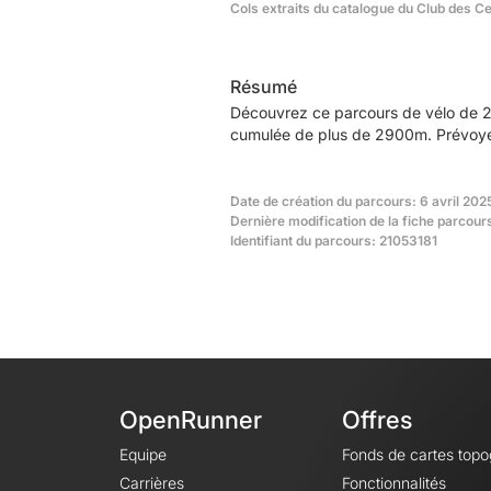
Cols extraits du catalogue du Club des C
Résumé
Découvrez ce parcours de vélo de 2
cumulée de plus de 2900m. Prévoyez
Date de création du parcours: 6 avril 202
Dernière modification de la fiche parcours
Identifiant du parcours: 21053181
OpenRunner
Offres
Equipe
Fonds de cartes top
Carrières
Fonctionnalités