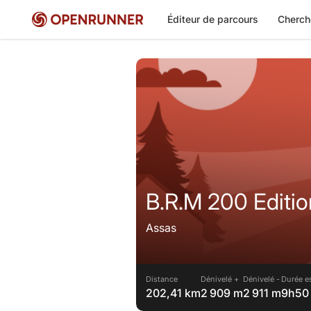
Éditeur de parcours
Cherch
B.R.M 200 Editio
Assas
Distance
Dénivelé +
Dénivelé -
Durée e
202,41 km
2 909 m
2 911 m
9h50