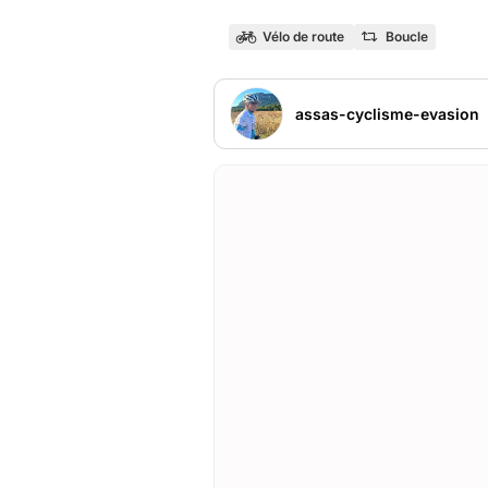
Vélo de route
Boucle
assas-cyclisme-evasion