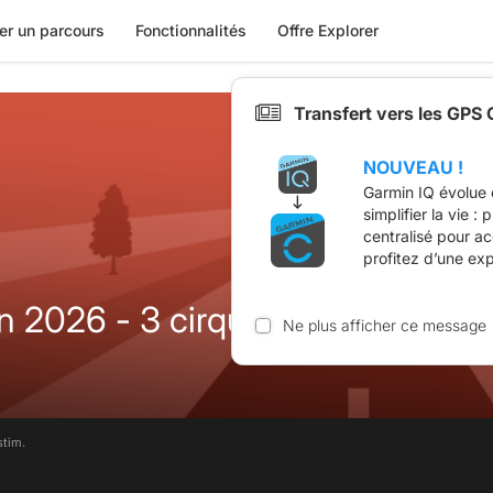
er un parcours
Fonctionnalités
Offre Explorer
Transfert vers les GPS
NOUVEAU !
Garmin IQ évolue 
simplifier la vie :
centralisé pour a
profitez d’une ex
n 2026 - 3 cirques Causse Larza
Ne plus afficher ce message
stim.