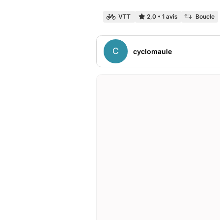
VTT
2,0
•
1 avis
Boucle
C
cyclomaule