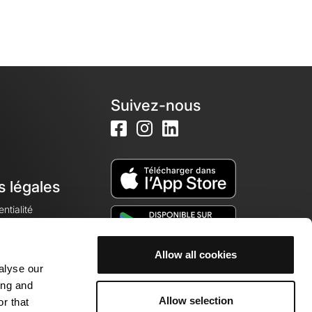
Suivez-nous
s légales
ntialité
Allow all cookies
alyse our
okies
ing and
Allow selection
r that