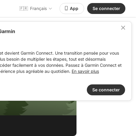
🇫🇷
Français
App
Se connecter
 Garmin
et devient Garmin Connect. Une transition pensée pour vous
 plus besoin de multiplier les étapes, tout est désormais
ccéder facilement à vos données. Passez à Garmin Connect et
périence plus agréable au quotidien.
En savoir plus
Se connecter