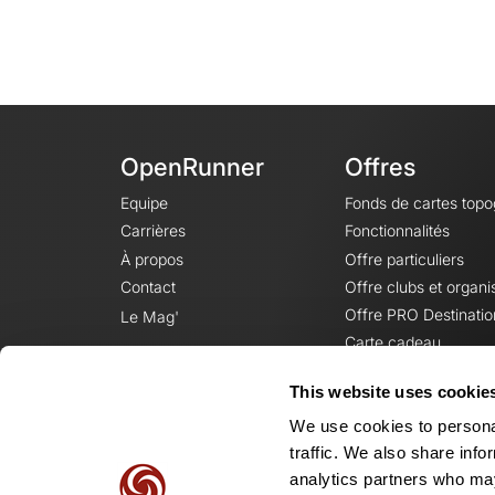
OpenRunner
Offres
Equipe
Fonds de cartes top
Carrières
Fonctionnalités
À propos
Offre particuliers
Contact
Offre clubs et organi
Offre PRO Destinatio
Le Mag'
Carte cadeau
This website uses cookie
We use cookies to personal
traffic. We also share info
analytics partners who may