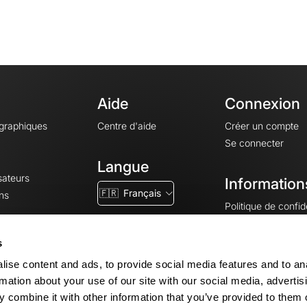
Aide
Connexion
ographiques
Centre d'aide
Créer un compte
Se connecter
Langue
sateurs
Information
🇫🇷
Français
ns
Politique de confide
CGV
CGU
s
Mentions légales
ise content and ads, to provide social media features and to an
Paramètres des co
rmation about your use of our site with our social media, advertis
 combine it with other information that you’ve provided to them o