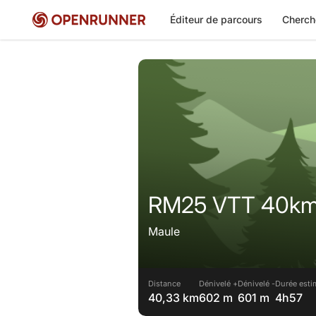
Éditeur de parcours
Cherch
RM25 VTT 40k
Maule
Distance
Dénivelé +
Dénivelé -
Durée esti
40,33 km
602 m
601 m
4h57