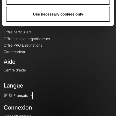
Le Mag'
Offres
Use necessary cookies only
Fonds de cartes topographiques
Fonctionnalités
Offre particuliers
Offre clubs et organisateurs
Offre PRO Destinations
Carte cadeau
Aide
Centre d'aide
Langue
🇫🇷
Français
Connexion
Créer un compte