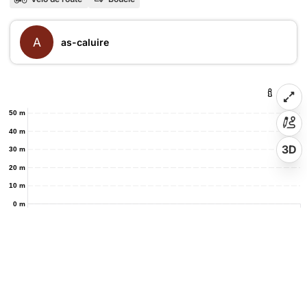
A
as-caluire
50 m
40 m
3D
30 m
20 m
10 m
0 m