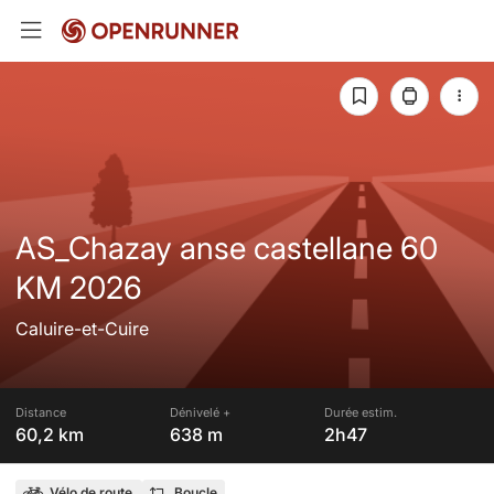
AS_Chazay anse castellane 60
KM 2026
Caluire-et-Cuire
Distance
Dénivelé +
Durée estim.
60,2 km
638 m
2h47
Vélo de route
Boucle